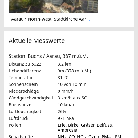
Aarau › North-west: Stadtkirche Aarau
Aktuelle Messwerte
Station: Buchs / Aarau, 387 m.ü.M.
Distanz zu 5022
3.2 km
Höhendifferenz
9m (378 m.ü.M.)
Temperatur
31 °C
Sonnenschein
10 von 10 min
Niederschläge
0 mm/h
Windgeschwindigkeit
3 km/h
aus SO
Böenspitze
10 km/h
Luftfeuchtigkeit
26%
Luftdruck
971 hPa
Pollen
Erle
,
Birke
,
Gräser
,
Beifuss
,
Ambrosia
Schadstoffe
NH
,
CO
,
NO
,
Ozon
,
PM
,
PM
,