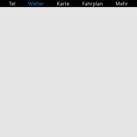
Tel
Wetter
Karte
Fahrplan
Mehr
Anmelden
Dienste
Abfahrtstabelle
Freizeit
TV-Programm
Kinoprogramm
Websuche
App