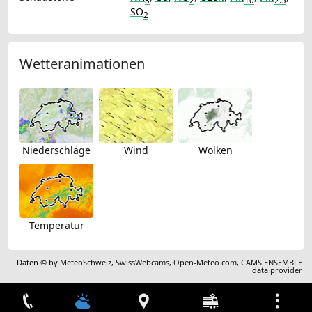
3
2
10
2.5
SO
2
Wetteranimationen
Niederschläge
Wind
Wolken
Temperatur
Daten © by
MeteoSchweiz
,
SwissWebcams
,
Open-Meteo.com
,
CAMS ENSEMBLE
data provider