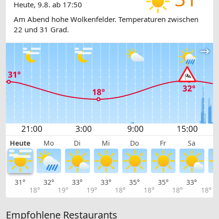
Heute, 9.8. ab 17:50
Am Abend hohe Wolkenfelder. Temperaturen zwischen
22 und 31 Grad.
Heute
Mo
Di
Mi
Do
Fr
Sa
31°
32°
33°
33°
35°
35°
33°
3
18°
19°
19°
18°
18°
18°
18°
Empfohlene Restaurants