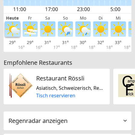
Heute
Fr
Sa
So
Mo
Di
Mi
29°
29°
31°
31°
30°
32°
33°
3
16°
16°
17°
18°
18°
18°
18°
Empfohlene Restaurants
Restaurant Rössli
Asiatisch, Schweizerisch, Regional, Saisonal, Niederländisch / Holländisch
Tisch reservieren
Regenradar anzeigen