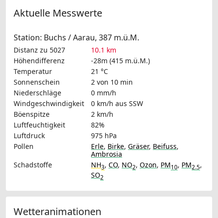
Aktuelle Messwerte
Station: Buchs / Aarau, 387 m.ü.M.
Distanz zu 5027
10.1 km
Höhendifferenz
-28m (415 m.ü.M.)
Temperatur
21 °C
Sonnenschein
2 von 10 min
Niederschläge
0 mm/h
Windgeschwindigkeit
0 km/h
aus SSW
Böenspitze
2 km/h
Luftfeuchtigkeit
82%
Luftdruck
975 hPa
Pollen
Erle
,
Birke
,
Gräser
,
Beifuss
,
Ambrosia
Schadstoffe
NH
,
CO
,
NO
,
Ozon
,
PM
,
PM
,
3
2
10
2.5
SO
2
Wetteranimationen