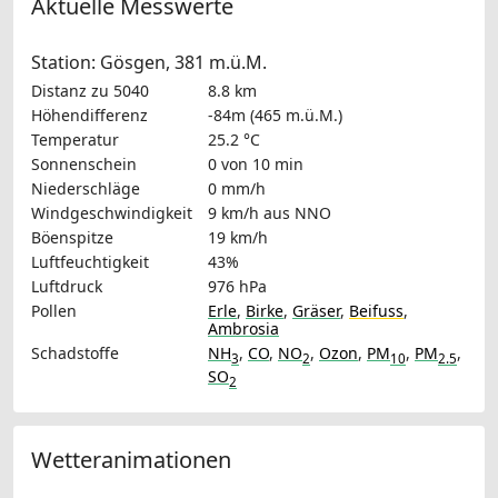
Aktuelle Messwerte
Station: Gösgen, 381 m.ü.M.
Distanz zu 5040
8.8 km
Höhendifferenz
-84m (465 m.ü.M.)
Temperatur
25.2 °C
Sonnenschein
0 von 10 min
Niederschläge
0 mm/h
Windgeschwindigkeit
9 km/h
aus NNO
Böenspitze
19 km/h
Luftfeuchtigkeit
43%
Luftdruck
976 hPa
Pollen
Erle
,
Birke
,
Gräser
,
Beifuss
,
Ambrosia
Schadstoffe
NH
,
CO
,
NO
,
Ozon
,
PM
,
PM
,
3
2
10
2.5
SO
2
Wetteranimationen