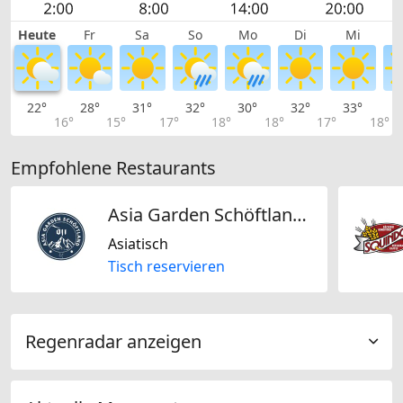
Heute
Fr
Sa
So
Mo
Di
Mi
22°
28°
31°
32°
30°
32°
33°
3
16°
15°
17°
18°
18°
17°
18°
Empfohlene Restaurants
Asia Garden Schöftland Badintsang
Asiatisch
Tisch reservieren
Regenradar anzeigen