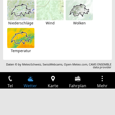
Niederschläge
Wind
Wolken
Temperatur
Daten © by
MeteoSchweiz
,
SwissWebcams
,
Open-Meteo.com
,
CAMS ENSEMBLE
data provider
Tel
Wetter
Karte
Fahrplan
Mehr
Anmelden
Dienste