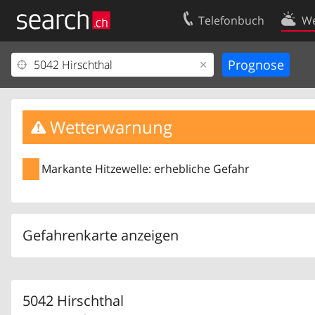
Telefonbuch
We
Ihr Eintrag
Kontakt
Kundencenter Geschäftskunden
Nutzungsbed
Impressum
Datenschutze
Wetterwarnung
Markante Hitzewelle: erhebliche Gefahr
Gefahrenkarte anzeigen
5042 Hirschthal