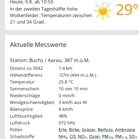
Heute, 9.8. ab 10:50
29°
In der zweiten Tageshälfte hohe
Wolkenfelder. Temperaturen zwischen
21 und 34 Grad.
Aktuelle Messwerte
Station: Buchs / Aarau, 387 m.ü.M.
Distanz zu 5042
7.4 km
Höhendifferenz
-57m (444 m.ü.M.)
Temperatur
25.8 °C
Sonnenschein
10 von 10 min
Niederschläge
0 mm/h
Windgeschwindigkeit
3 km/h
aus W
Böenspitze
8 km/h
Luftfeuchtigkeit
48%
Luftdruck
972 hPa
Pollen
Erle
,
Birke
,
Gräser
,
Beifuss
,
Ambrosia
Schadstoffe
NH
,
CO
,
NO
,
Ozon
,
PM
,
PM
,
SO
3
2
10
2.5
2