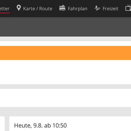
tter
Karte / Route
Fahrplan
Freizeit
Cookie-Richtlinie
ingungen
Cookie-Einstellungen
rklärung
Entwickler
Heute, 9.8. ab 10:50