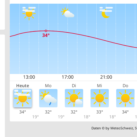
Heute
Mo
Di
Mi
Do
34°
32°
32°
33°
34°
19°
19°
18°
18°
1
Daten © by
MeteoSchweiz
,
S