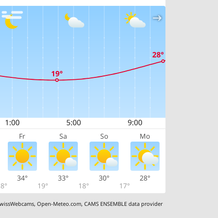
Fr
Sa
So
Mo
34°
33°
30°
28°
8°
19°
18°
17°
wissWebcams
,
Open-Meteo.com
,
CAMS ENSEMBLE data provider