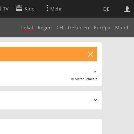
TV
Kino
Mehr
DE
Lokal
Regen
CH
Gefahren
Europa
Mond
Websuche
Apps
©
MeteoSchweiz