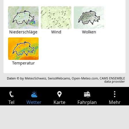
Niederschläge
Wind
Wolken
Temperatur
Daten © by
MeteoSchweiz
,
SwissWebcams
,
Open-Meteo.com
,
CAMS ENSEMBLE
data provider
Tel
Wetter
Karte
Fahrplan
Mehr
Anmelden