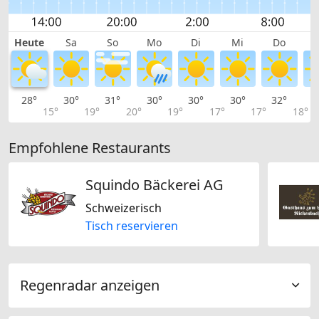
Heute
Sa
So
Mo
Di
Mi
Do
28°
30°
31°
30°
30°
30°
32°
3
15°
19°
20°
19°
17°
17°
18°
Empfohlene Restaurants
Squindo Bäckerei AG
Schweizerisch
Tisch reservieren
Regenradar anzeigen