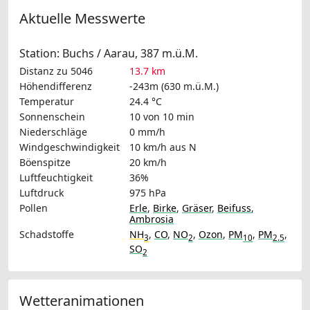
Aktuelle Messwerte
Station: Buchs / Aarau, 387 m.ü.M.
Distanz zu 5046
13.7 km
Höhendifferenz
-243m (630 m.ü.M.)
Temperatur
24.4 °C
Sonnenschein
10 von 10 min
Niederschläge
0 mm/h
Windgeschwindigkeit
10 km/h
aus N
Böenspitze
20 km/h
Luftfeuchtigkeit
36%
Luftdruck
975 hPa
Pollen
Erle
,
Birke
,
Gräser
,
Beifuss
,
Ambrosia
Schadstoffe
NH
,
CO
,
NO
,
Ozon
,
PM
,
PM
,
3
2
10
2.5
SO
2
Wetteranimationen