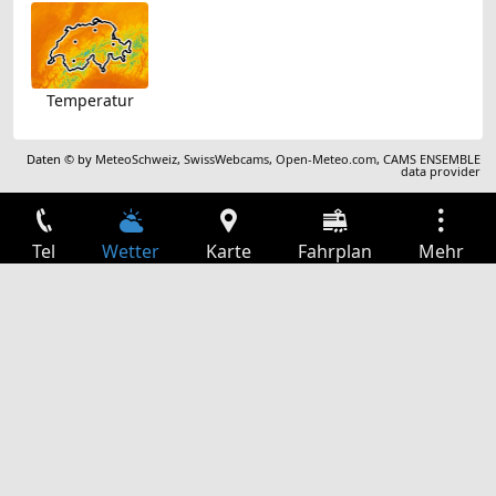
Temperatur
Daten © by
MeteoSchweiz
,
SwissWebcams
,
Open-Meteo.com
,
CAMS ENSEMBLE
data provider
Tel
Wetter
Karte
Fahrplan
Mehr
Anmelden
Dienste
Abfahrtstabelle
Freizeit