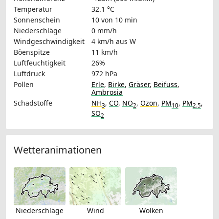
Temperatur
32.1 °C
Sonnenschein
10 von 10 min
Niederschläge
0 mm/h
Windgeschwindigkeit
4 km/h
aus W
Böenspitze
11 km/h
Luftfeuchtigkeit
26%
Luftdruck
972 hPa
Pollen
Erle
,
Birke
,
Gräser
,
Beifuss
,
Ambrosia
Schadstoffe
NH
,
CO
,
NO
,
Ozon
,
PM
,
PM
,
3
2
10
2.5
SO
2
Wetteranimationen
Niederschläge
Wind
Wolken