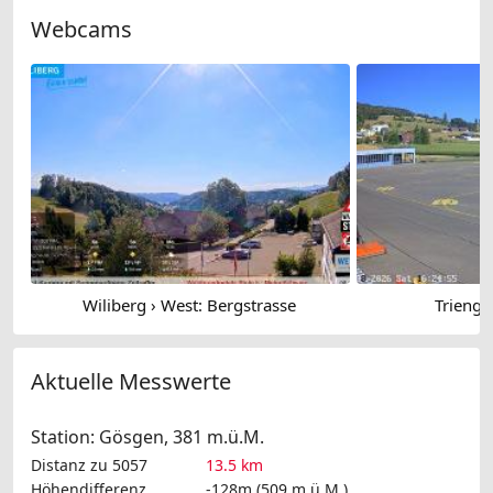
Webcams
Wiliberg › West: Bergstrasse
Trienge
Aktuelle Messwerte
Station: Gösgen, 381 m.ü.M.
Distanz zu 5057
13.5 km
Höhendifferenz
-128m (509 m.ü.M.)