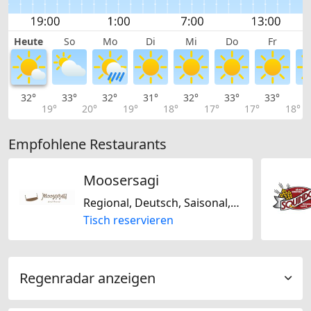
Heute
So
Mo
Di
Mi
Do
Fr
32°
33°
32°
31°
32°
33°
33°
3
19°
20°
19°
18°
17°
17°
18°
Empfohlene Restaurants
Moosersagi
Regional, Deutsch, Saisonal, Schweizerisch
Tisch reservieren
Regenradar anzeigen