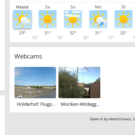
Heute
Sa
So
Mo
Di
29°
31°
32°
31°
32°
16°
16°
18°
17°
1
Webcams
Holderhof: Flugplatz Birrfeld
Moriken-Wildegg › West: Schloss Wildegg - Museum Aargau
Daten © by
MeteoSchweiz
,
S