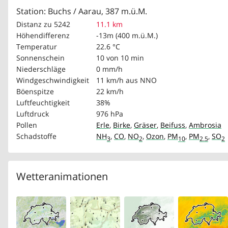
Station: Buchs / Aarau, 387 m.ü.M.
Distanz zu 5242
11.1 km
Höhendifferenz
-13m (400 m.ü.M.)
Temperatur
22.6 °C
Sonnenschein
10 von 10 min
Niederschläge
0 mm/h
Windgeschwindigkeit
11 km/h
aus NNO
Böenspitze
22 km/h
Luftfeuchtigkeit
38%
Luftdruck
976 hPa
Pollen
Erle
,
Birke
,
Gräser
,
Beifuss
,
Ambrosia
Schadstoffe
NH
,
CO
,
NO
,
Ozon
,
PM
,
PM
,
SO
3
2
10
2.5
2
Wetteranimationen