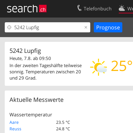
Telefonbuch
We
Ihr Eintrag
Kontakt
Kundencenter Geschäftskunden
Nutzungsbed
Impressum
Datenschutze
5242 Lupfig
Heute, 7.8. ab 09:50
25°
In der zweiten Tageshälfte teilweise
sonnig. Temperaturen zwischen 20
und 29 Grad.
Aktuelle Messwerte
Wassertemperatur
Aare
23.5 °C
Reuss
24.8 °C