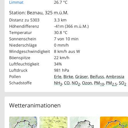
Limmat
26.7 °C
Station: Beznau, 325 m.ü.M.
Distanz zu 5303
3.3 km
Höhendifferenz
-41m (366 m.ü.M.)
Temperatur
30.8 °C
Sonnenschein
7 von 10 min
Niederschläge
0 mm/h
Windgeschwindigkeit
8 km/h
aus W
Böenspitze
22 km/h
Luftfeuchtigkeit
34%
Luftdruck
981 hPa
Pollen
Erle
,
Birke
,
Gräser
,
Beifuss
,
Ambrosia
Schadstoffe
NH
,
CO
,
NO
,
Ozon
,
PM
,
PM
,
SO
3
2
10
2.5
2
Wetteranimationen