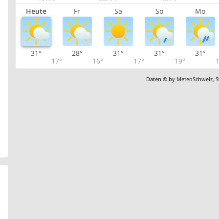
Heute
Fr
Sa
So
Mo
31°
28°
31°
31°
31°
17°
16°
17°
19°
1
Daten © by
MeteoSchweiz
,
S