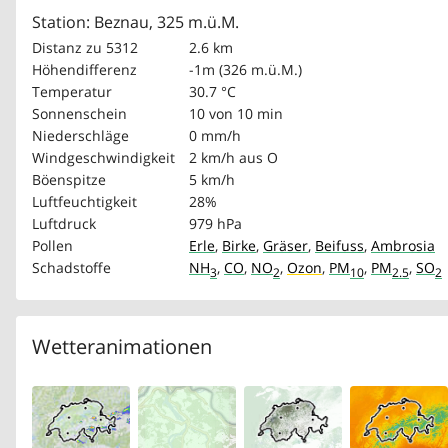
Station: Beznau, 325 m.ü.M.
Distanz zu 5312
2.6 km
Höhendifferenz
-1m (326 m.ü.M.)
Temperatur
30.7 °C
Sonnenschein
10 von 10 min
Niederschläge
0 mm/h
Windgeschwindigkeit
2 km/h
aus O
Böenspitze
5 km/h
Luftfeuchtigkeit
28%
Luftdruck
979 hPa
Pollen
Erle
,
Birke
,
Gräser
,
Beifuss
,
Ambrosia
Schadstoffe
NH
,
CO
,
NO
,
Ozon
,
PM
,
PM
,
SO
3
2
10
2.5
2
Wetteranimationen