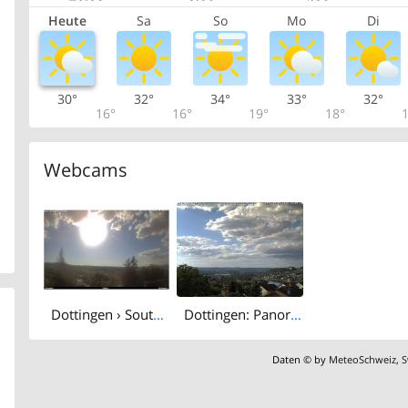
Heute
Sa
So
Mo
Di
30°
32°
34°
33°
32°
16°
16°
19°
18°
1
Webcams
Dottingen › South-west
Dottingen: Panorama Unteres Aaretal
Daten © by
MeteoSchweiz
,
S