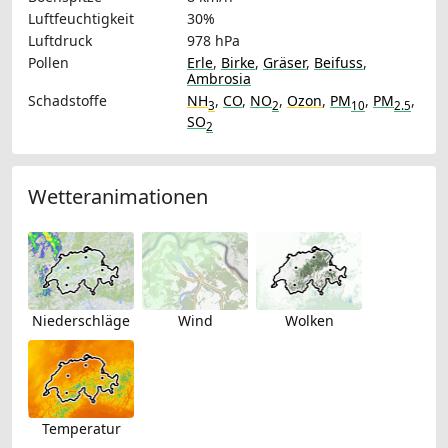
Luftfeuchtigkeit
30%
Luftdruck
978 hPa
Pollen
Erle
,
Birke
,
Gräser
,
Beifuss
,
Ambrosia
Schadstoffe
NH
,
CO
,
NO
,
Ozon
,
PM
,
PM
,
3
2
10
2.5
SO
2
Wetteranimationen
Niederschläge
Wind
Wolken
Temperatur