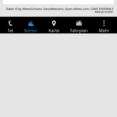
Daten © by
MeteoSchweiz
,
SwissWebcams
,
Open-Meteo.com
,
CAMS ENSEMBLE
data provider
Tel
Wetter
Karte
Fahrplan
Mehr
Anmelden
Dienste
Abfahrtstabelle
Freizeit
TV-Programm
Kinoprogramm
Websuche