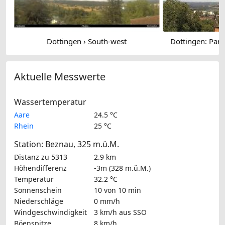
Dottingen › South-west
Dottingen: Pan
Aktuelle Messwerte
Wassertemperatur
Aare
24.5 °C
Rhein
25 °C
Station: Beznau, 325 m.ü.M.
Distanz zu 5313
2.9 km
Höhendifferenz
-3m (328 m.ü.M.)
Temperatur
32.2 °C
Sonnenschein
10 von 10 min
Niederschläge
0 mm/h
Windgeschwindigkeit
3 km/h
aus SSO
Böenspitze
8 km/h