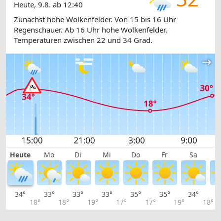
Heute, 9.8. ab 12:40
Zunächst hohe Wolkenfelder. Von 15 bis 16 Uhr
Regenschauer. Ab 16 Uhr hohe Wolkenfelder.
Temperaturen zwischen 22 und 34 Grad.
Heute
Mo
Di
Mi
Do
Fr
Sa
34°
33°
33°
33°
35°
35°
34°
3
18°
18°
19°
17°
17°
19°
18°