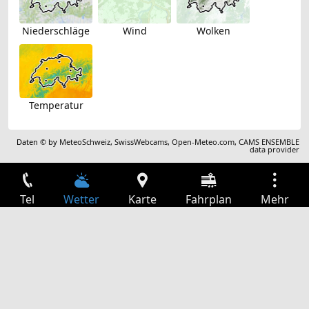
Niederschläge
Wind
Wolken
Temperatur
Daten © by
MeteoSchweiz
,
SwissWebcams
,
Open-Meteo.com
,
CAMS ENSEMBLE
data provider
Tel
Wetter
Karte
Fahrplan
Mehr
Anmelden
Dienste
Abfahrtstabelle