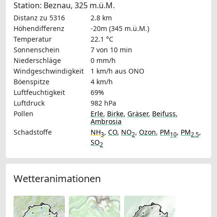
Station: Beznau, 325 m.ü.M.
Distanz zu 5316
2.8 km
Höhendifferenz
-20m (345 m.ü.M.)
Temperatur
22.1 °C
Sonnenschein
7 von 10 min
Niederschläge
0 mm/h
Windgeschwindigkeit
1 km/h
aus ONO
Böenspitze
4 km/h
Luftfeuchtigkeit
69%
Luftdruck
982 hPa
Pollen
Erle
,
Birke
,
Gräser
,
Beifuss
,
Ambrosia
Schadstoffe
NH
,
CO
,
NO
,
Ozon
,
PM
,
PM
,
3
2
10
2.5
SO
2
Wetteranimationen