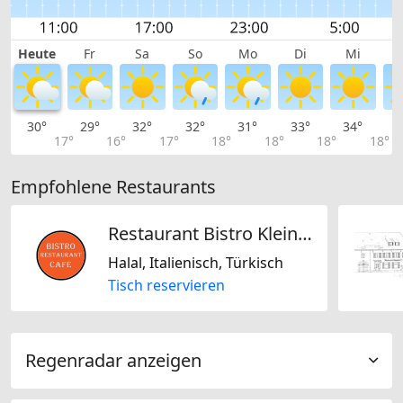
Heute
Fr
Sa
So
Mo
Di
Mi
30°
29°
32°
32°
31°
33°
34°
3
17°
16°
17°
18°
18°
18°
18°
Empfohlene Restaurants
Restaurant Bistro Kleindöttingen
Halal, Italienisch, Türkisch
Tisch reservieren
Regenradar anzeigen