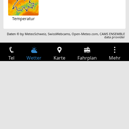
Temperatur
Daten © by
MeteoSchweiz
,
SwissWebcams
,
Open-Meteo.com
,
CAMS ENSEMBLE
data provider
Tel
Wetter
Karte
Fahrplan
Mehr
Anmelden
Dienste
Abfahrtstabelle
Freizeit
TV-Programm