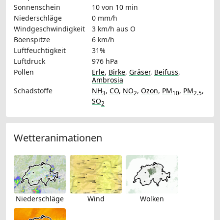
Sonnenschein
10 von 10 min
Niederschläge
0 mm/h
Windgeschwindigkeit
3 km/h
aus O
Böenspitze
6 km/h
Luftfeuchtigkeit
31%
Luftdruck
976 hPa
Pollen
Erle
,
Birke
,
Gräser
,
Beifuss
,
Ambrosia
Schadstoffe
NH
,
CO
,
NO
,
Ozon
,
PM
,
PM
,
3
2
10
2.5
SO
2
Wetteranimationen
Niederschläge
Wind
Wolken