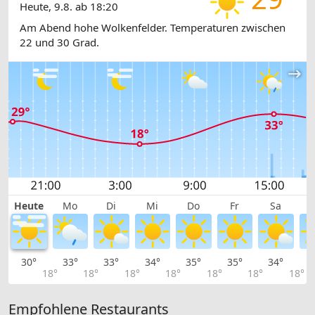
Heute, 9.8. ab 18:20
Am Abend hohe Wolkenfelder. Temperaturen zwischen
22 und 30 Grad.
Heute
Mo
Di
Mi
Do
Fr
Sa
30°
33°
33°
34°
35°
35°
34°
3
18°
18°
18°
18°
18°
18°
18°
Empfohlene Restaurants