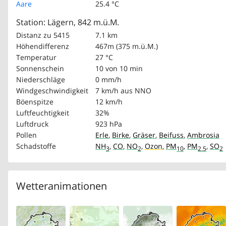
Aare
25.4 °C
Station: Lägern, 842 m.ü.M.
Distanz zu 5415
7.1 km
Höhendifferenz
467m (375 m.ü.M.)
Temperatur
27 °C
Sonnenschein
10 von 10 min
Niederschläge
0 mm/h
Windgeschwindigkeit
7 km/h
aus NNO
Böenspitze
12 km/h
Luftfeuchtigkeit
32%
Luftdruck
923 hPa
Pollen
Erle
,
Birke
,
Gräser
,
Beifuss
,
Ambrosia
Schadstoffe
NH
,
CO
,
NO
,
Ozon
,
PM
,
PM
,
SO
3
2
10
2.5
2
Wetteranimationen