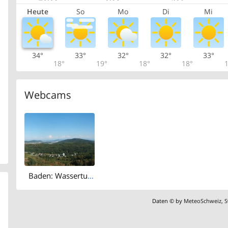
Heute
So
Mo
Di
Mi
34°
33°
32°
32°
33°
18°
19°
18°
18°
1
Webcams
Baden: Wasserturm Baldegg
Daten © by
MeteoSchweiz
,
S