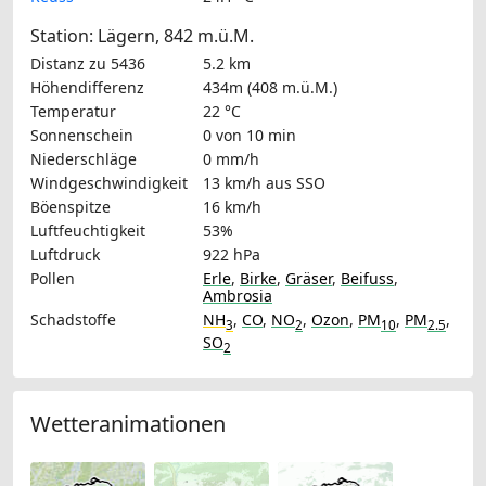
Station: Lägern, 842 m.ü.M.
Distanz zu 5436
5.2 km
Höhendifferenz
434m (408 m.ü.M.)
Temperatur
22 °C
Sonnenschein
0 von 10 min
Niederschläge
0 mm/h
Windgeschwindigkeit
13 km/h
aus SSO
Böenspitze
16 km/h
Luftfeuchtigkeit
53%
Luftdruck
922 hPa
Pollen
Erle
,
Birke
,
Gräser
,
Beifuss
,
Ambrosia
Schadstoffe
NH
,
CO
,
NO
,
Ozon
,
PM
,
PM
,
3
2
10
2.5
SO
2
Wetteranimationen