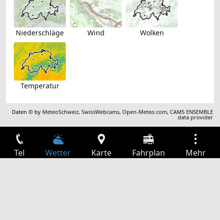
Niederschläge
Wind
Wolken
Temperatur
Daten © by
MeteoSchweiz
,
SwissWebcams
,
Open-Meteo.com
,
CAMS ENSEMBLE
data provider
Tel
Wetter
Karte
Fahrplan
Mehr
Anmelden
Dienste