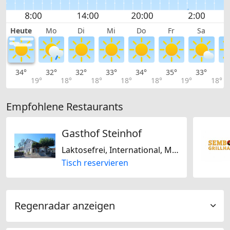
Heute
Mo
Di
Mi
Do
Fr
Sa
34°
32°
32°
33°
34°
35°
33°
3
19°
18°
18°
18°
18°
19°
18°
Empfohlene Restaurants
Gasthof Steinhof
Laktosefrei, International, Mediterran, Portugiesisch, Saisonal, Schweizerisch, Biogerichte, Glutenfrei
Tisch reservieren
Regenradar anzeigen