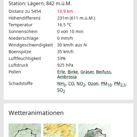
Station: Lägern, 842 m.ü.M.
Distanz zu 5454
10.9 km
Höhendifferenz
231m (611 m.ü.M.)
Temperatur
16.5 °C
Sonnenschein
0 von 10 min
Niederschläge
0 mm/h
Windgeschwindigkeit
30 km/h
aus N
Böenspitze
35 km/h
Luftfeuchtigkeit
53%
Luftdruck
925 hPa
Pollen
Erle
,
Birke
,
Gräser
,
Beifuss
,
Ambrosia
Schadstoffe
NH
,
CO
,
NO
,
Ozon
,
PM
,
PM
,
3
2
10
2.5
SO
2
Wetteranimationen