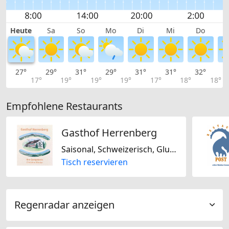
Heute
Sa
So
Mo
Di
Mi
Do
27°
29°
31°
29°
31°
31°
32°
3
17°
19°
19°
19°
17°
18°
18°
Empfohlene Restaurants
Gasthof Herrenberg
Saisonal, Schweizerisch, Glutenfrei
Tisch reservieren
Regenradar anzeigen