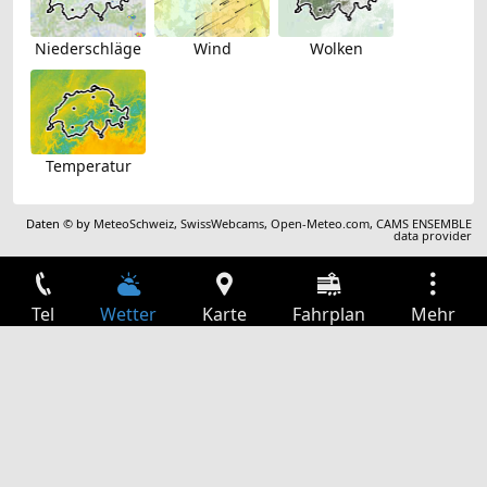
Niederschläge
Wind
Wolken
Temperatur
Daten © by
MeteoSchweiz
,
SwissWebcams
,
Open-Meteo.com
,
CAMS ENSEMBLE
data provider
Tel
Wetter
Karte
Fahrplan
Mehr
Anmelden
Dienste
Abfahrtstabelle