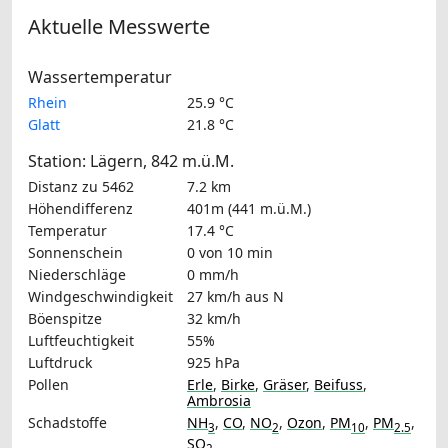
Aktuelle Messwerte
Wassertemperatur
Rhein
25.9 °C
Glatt
21.8 °C
Station: Lägern, 842 m.ü.M.
Distanz zu 5462
7.2 km
Höhendifferenz
401m (441 m.ü.M.)
Temperatur
17.4 °C
Sonnenschein
0 von 10 min
Niederschläge
0 mm/h
Windgeschwindigkeit
27 km/h
aus N
Böenspitze
32 km/h
Luftfeuchtigkeit
55%
Luftdruck
925 hPa
Pollen
Erle
,
Birke
,
Gräser
,
Beifuss
,
Ambrosia
Schadstoffe
NH
,
CO
,
NO
,
Ozon
,
PM
,
PM
,
3
2
10
2.5
SO