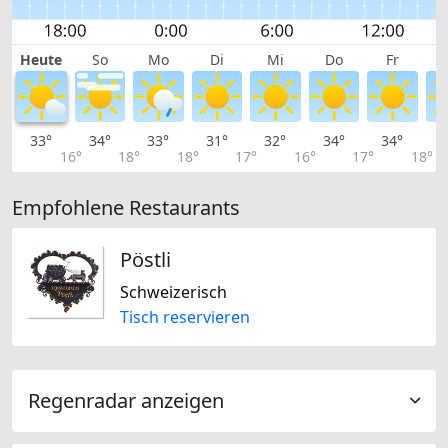
Heute
So
Mo
Di
Mi
Do
Fr
33°
34°
33°
31°
32°
34°
34°
3
16°
18°
18°
17°
16°
17°
18°
Empfohlene Restaurants
Pöstli
Schweizerisch
Tisch reservieren
Regenradar anzeigen