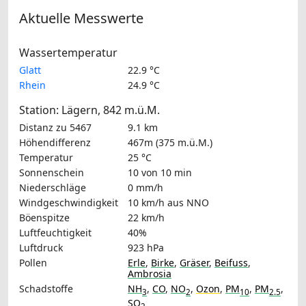
Aktuelle Messwerte
Wassertemperatur
Glatt
22.9 °C
Rhein
24.9 °C
Station: Lägern, 842 m.ü.M.
Distanz zu 5467
9.1 km
Höhendifferenz
467m (375 m.ü.M.)
Temperatur
25 °C
Sonnenschein
10 von 10 min
Niederschläge
0 mm/h
Windgeschwindigkeit
10 km/h
aus NNO
Böenspitze
22 km/h
Luftfeuchtigkeit
40%
Luftdruck
923 hPa
Pollen
Erle
,
Birke
,
Gräser
,
Beifuss
,
Ambrosia
Schadstoffe
NH
,
CO
,
NO
,
Ozon
,
PM
,
PM
,
3
2
10
2.5
SO