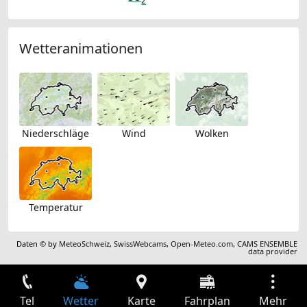
2
Wetteranimationen
Niederschläge
Wind
Wolken
Temperatur
Daten © by
MeteoSchweiz
,
SwissWebcams
,
Open-Meteo.com
,
CAMS ENSEMBLE
data provider
Tel
Wetter
Karte
Fahrplan
Mehr