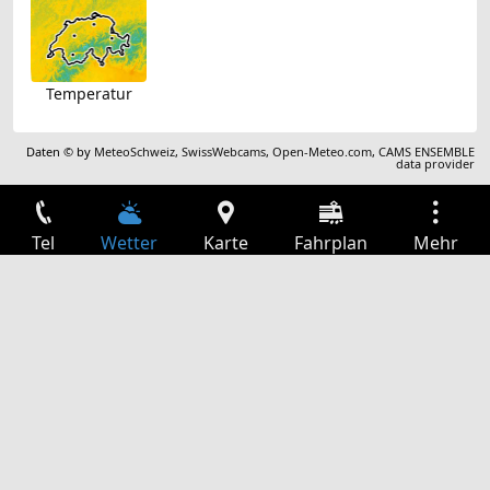
Temperatur
Daten © by
MeteoSchweiz
,
SwissWebcams
,
Open-Meteo.com
,
CAMS ENSEMBLE
data provider
Tel
Wetter
Karte
Fahrplan
Mehr
Anmelden
Dienste
Abfahrtstabelle
Freizeit