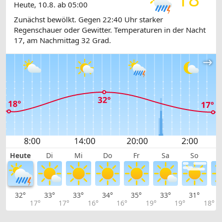
Heute, 10.8. ab 05:00
Zunächst bewölkt. Gegen 22:40 Uhr starker
Regenschauer oder Gewitter. Temperaturen in der Nacht
17, am Nachmittag 32 Grad.
Heute
Di
Mi
Do
Fr
Sa
So
32°
33°
33°
34°
35°
33°
31°
2
17°
17°
16°
16°
19°
19°
18°