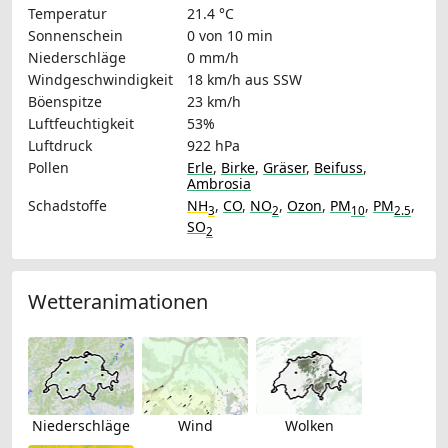
Temperatur
21.4 °C
Sonnenschein
0 von 10 min
Niederschläge
0 mm/h
Windgeschwindigkeit
18 km/h
aus SSW
Böenspitze
23 km/h
Luftfeuchtigkeit
53%
Luftdruck
922 hPa
Pollen
Erle
,
Birke
,
Gräser
,
Beifuss
,
Ambrosia
Schadstoffe
NH
,
CO
,
NO
,
Ozon
,
PM
,
PM
,
3
2
10
2.5
SO
2
Wetteranimationen
Niederschläge
Wind
Wolken