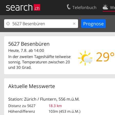
Telefonbuch
We
Ihr Eintrag
Kontakt
Kundencenter Geschäftskunden
Nutzungsbed
Impressum
Datenschutze
5627 Besenbüren
Heute, 7.8. ab 14:00
29°
In der zweiten Tageshälfte teilweise
sonnig. Temperaturen zwischen 20
und 30 Grad.
Aktuelle Messwerte
Station: Zürich / Fluntern, 556 m.ü.M.
Distanz zu 5627
18.3 km
Höhendifferenz
103m (453 m.ü.M.)