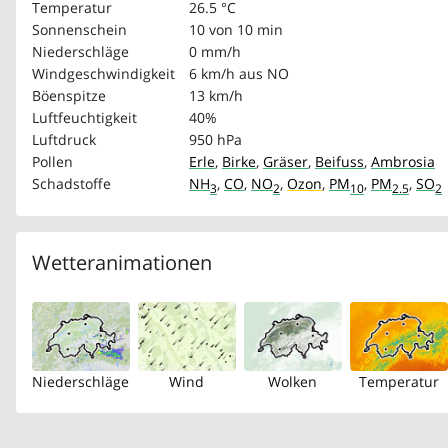
Temperatur
26.5 °C
Sonnenschein
10 von 10 min
Niederschläge
0 mm/h
Windgeschwindigkeit
6 km/h
aus NO
Böenspitze
13 km/h
Luftfeuchtigkeit
40%
Luftdruck
950 hPa
Pollen
Erle
,
Birke
,
Gräser
,
Beifuss
,
Ambrosia
Schadstoffe
NH
,
CO
,
NO
,
Ozon
,
PM
,
PM
,
SO
3
2
10
2.5
2
Wetteranimationen
Niederschläge
Wind
Wolken
Temperatur