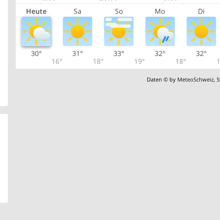
Heute
Sa
So
Mo
Di
30°
31°
33°
32°
32°
16°
18°
19°
18°
1
Daten © by
MeteoSchweiz
,
S