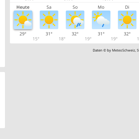
Heute
Sa
So
Mo
Di
29°
31°
32°
31°
32°
15°
18°
19°
19°
1
Daten © by
MeteoSchweiz
,
S