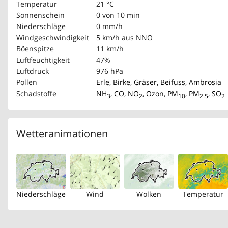
Temperatur
21 °C
Sonnenschein
0 von 10 min
Niederschläge
0 mm/h
Windgeschwindigkeit
5 km/h
aus NNO
Böenspitze
11 km/h
Luftfeuchtigkeit
47%
Luftdruck
976 hPa
Pollen
Erle
,
Birke
,
Gräser
,
Beifuss
,
Ambrosia
Schadstoffe
NH
,
CO
,
NO
,
Ozon
,
PM
,
PM
,
SO
3
2
10
2.5
2
Wetteranimationen
Niederschläge
Wind
Wolken
Temperatur