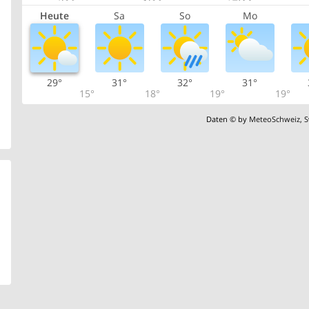
Heute
Sa
So
Mo
29°
31°
32°
31°
15°
18°
19°
19°
Daten © by
MeteoSchweiz
,
S