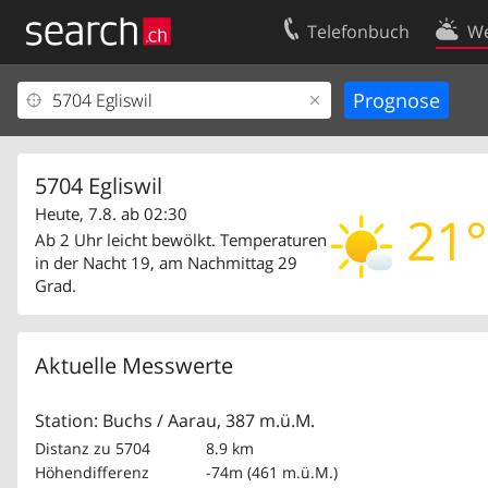
Telefonbuch
We
Ihr Eintrag
Kontakt
Kundencenter Geschäftskunden
Nutzungsbed
Impressum
Datenschutze
5704 Egliswil
Heute, 7.8. ab 02:30
21°
Ab 2 Uhr leicht bewölkt. Temperaturen
in der Nacht 19, am Nachmittag 29
Grad.
Aktuelle Messwerte
Station: Buchs / Aarau, 387 m.ü.M.
Distanz zu 5704
8.9 km
Höhendifferenz
-74m (461 m.ü.M.)