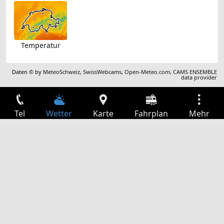
Temperatur
Daten © by
MeteoSchweiz
,
SwissWebcams
,
Open-Meteo.com
,
CAMS ENSEMBLE
data provider
Tel
Wetter
Karte
Fahrplan
Mehr
Anmelden
Dienste
Abfahrtstabelle
Freizeit