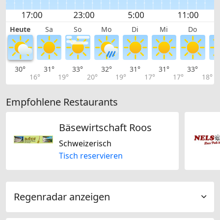
Heute
Sa
So
Mo
Di
Mi
Do
30°
31°
33°
32°
31°
31°
33°
3
16°
19°
20°
19°
17°
17°
18°
Empfohlene Restaurants
Bäsewirtschaft Roos
Schweizerisch
Tisch reservieren
Regenradar anzeigen