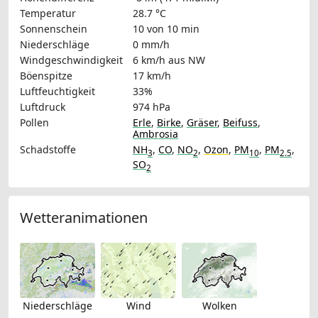
Temperatur
28.7 °C
Sonnenschein
10 von 10 min
Niederschläge
0 mm/h
Windgeschwindigkeit
6 km/h
aus NW
Böenspitze
17 km/h
Luftfeuchtigkeit
33%
Luftdruck
974 hPa
Pollen
Erle
,
Birke
,
Gräser
,
Beifuss
,
Ambrosia
Schadstoffe
NH
,
CO
,
NO
,
Ozon
,
PM
,
PM
,
3
2
10
2.5
SO
2
Wetteranimationen
Niederschläge
Wind
Wolken