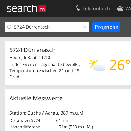
Telefonbuch
We
Ihr Eintrag
Kontakt
Kundencenter Geschäftskunden
Nutzungsbed
Impressum
Datenschutze
5724 Dürrenäsch
Heute, 6.8. ab 11:10
26°
In der zweiten Tageshälfte bewölkt.
Temperaturen zwischen 21 und 29
Grad.
Aktuelle Messwerte
Station: Buchs / Aarau, 387 m.ü.M.
Distanz zu 5724
9.1 km
Höhendifferenz
-171m (558 m.ü.M.)