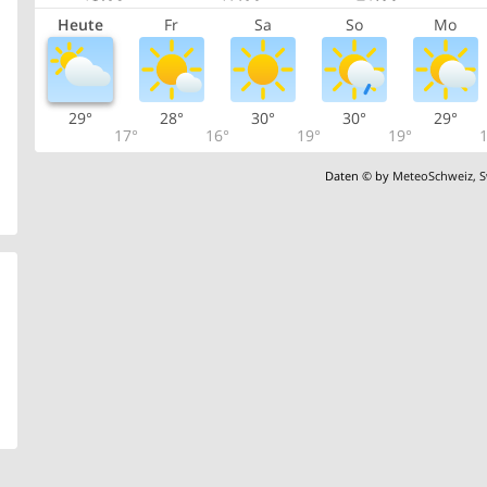
Heute
Fr
Sa
So
Mo
29°
28°
30°
30°
29°
17°
16°
19°
19°
1
Daten © by
MeteoSchweiz
,
S