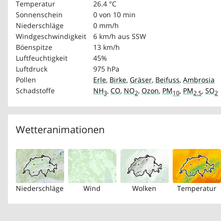
Temperatur
26.4 °C
Sonnenschein
0 von 10 min
Niederschläge
0 mm/h
Windgeschwindigkeit
6 km/h
aus SSW
Böenspitze
13 km/h
Luftfeuchtigkeit
45%
Luftdruck
975 hPa
Pollen
Erle
,
Birke
,
Gräser
,
Beifuss
,
Ambrosia
Schadstoffe
NH
,
CO
,
NO
,
Ozon
,
PM
,
PM
,
SO
3
2
10
2.5
2
Wetteranimationen
Niederschläge
Wind
Wolken
Temperatur