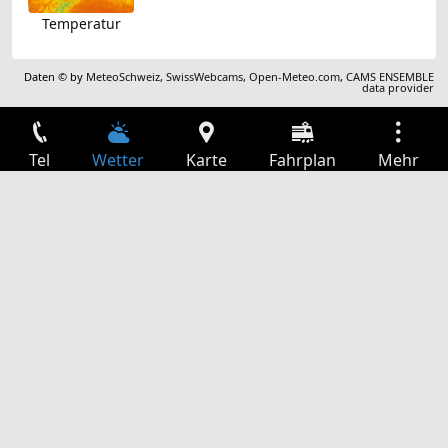
Temperatur
Daten © by
MeteoSchweiz
,
SwissWebcams
,
Open-Meteo.com
,
CAMS ENSEMBLE
data provider
Tel
Wetter
Karte
Fahrplan
Mehr
Anmelden
Dienste
Abfahrtstabelle
Freizeit
TV-Programm
Kinoprogramm