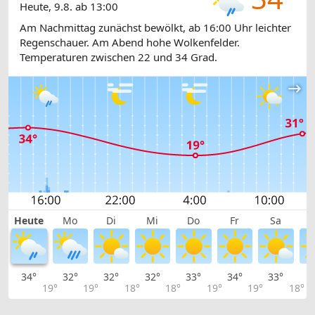
Heute, 9.8. ab 13:00
Am Nachmittag zunächst bewölkt, ab 16:00 Uhr leichter
Regenschauer. Am Abend hohe Wolkenfelder.
Temperaturen zwischen 22 und 34 Grad.
Heute
Mo
Di
Mi
Do
Fr
Sa
34°
32°
32°
32°
33°
34°
33°
3
19°
19°
18°
18°
19°
19°
18°