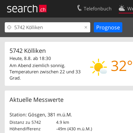
Telefonbuch
We
Ihr Eintrag
Kontakt
Kundencenter Geschäftskunden
Nutzungsbed
Impressum
Datenschutze
5742 Kölliken
Heute, 8.8. ab 18:30
32°
Am Abend ziemlich sonnig.
Temperaturen zwischen 22 und 33
Grad.
Aktuelle Messwerte
Station: Gösgen, 381 m.ü.M.
Distanz zu 5742
4.9 km
Höhendifferenz
-49m (430 m.ü.M.)