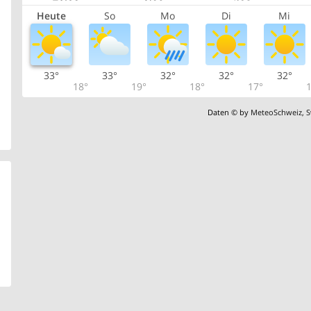
Heute
So
Mo
Di
Mi
33°
33°
32°
32°
32°
18°
19°
18°
17°
1
Daten © by
MeteoSchweiz
,
S