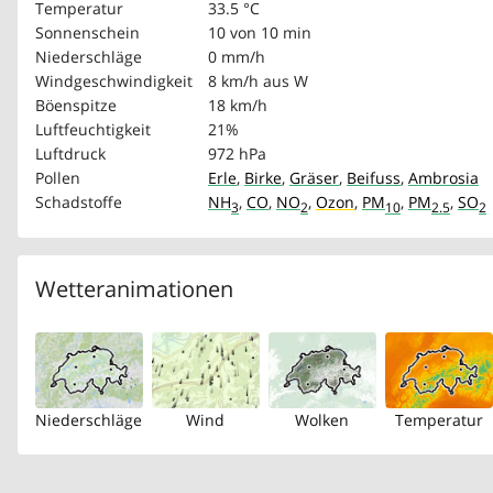
Temperatur
33.5 °C
Sonnenschein
10 von 10 min
Niederschläge
0 mm/h
Windgeschwindigkeit
8 km/h
aus W
Böenspitze
18 km/h
Luftfeuchtigkeit
21%
Luftdruck
972 hPa
Pollen
Erle
,
Birke
,
Gräser
,
Beifuss
,
Ambrosia
Schadstoffe
NH
,
CO
,
NO
,
Ozon
,
PM
,
PM
,
SO
3
2
10
2.5
2
Wetteranimationen
Niederschläge
Wind
Wolken
Temperatur