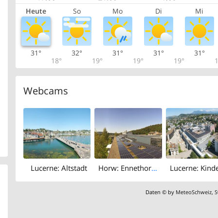
Heute
So
Mo
Di
Mi
31°
32°
31°
31°
31°
18°
19°
19°
19°
1
Webcams
Lucerne: Altstadt
Horw: Ennethorw: Kirchfeld Public
Daten © by
MeteoSchweiz
,
S