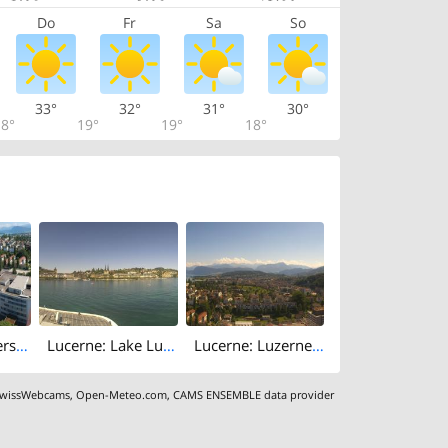
Do
Fr
Sa
So
33°
32°
31°
30°
8°
19°
19°
18°
Lucerne: Kinderspital
Lucerne: Lake Lucerne
Lucerne: Luzerner Kantonsspital
wissWebcams
,
Open-Meteo.com
,
CAMS ENSEMBLE data provider