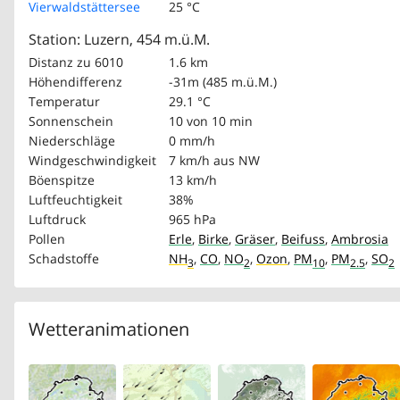
Vierwaldstättersee
25 °C
Station: Luzern, 454 m.ü.M.
Distanz zu 6010
1.6 km
Höhendifferenz
-31m (485 m.ü.M.)
Temperatur
29.1 °C
Sonnenschein
10 von 10 min
Niederschläge
0 mm/h
Windgeschwindigkeit
7 km/h
aus NW
Böenspitze
13 km/h
Luftfeuchtigkeit
38%
Luftdruck
965 hPa
Pollen
Erle
,
Birke
,
Gräser
,
Beifuss
,
Ambrosia
Schadstoffe
NH
,
CO
,
NO
,
Ozon
,
PM
,
PM
,
SO
3
2
10
2.5
2
Wetteranimationen