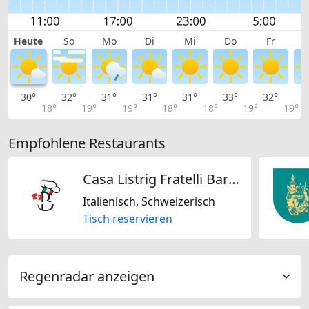
Heute
So
Mo
Di
Mi
Do
Fr
30°
32°
31°
31°
31°
33°
32°
3
18°
19°
19°
18°
18°
19°
19°
Empfohlene Restaurants
Casa Listrig Fratelli Barbato GmbH
Italienisch, Schweizerisch
Tisch reservieren
Regenradar anzeigen