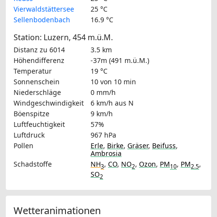
Vierwaldstättersee
25 °C
Sellenbodenbach
16.9 °C
Station: Luzern, 454 m.ü.M.
Distanz zu 6014
3.5 km
Höhendifferenz
-37m (491 m.ü.M.)
Temperatur
19 °C
Sonnenschein
10 von 10 min
Niederschläge
0 mm/h
Windgeschwindigkeit
6 km/h
aus N
Böenspitze
9 km/h
Luftfeuchtigkeit
57%
Luftdruck
967 hPa
Pollen
Erle
,
Birke
,
Gräser
,
Beifuss
,
Ambrosia
Schadstoffe
NH
,
CO
,
NO
,
Ozon
,
PM
,
PM
,
3
2
10
2.5
SO
2
Wetteranimationen