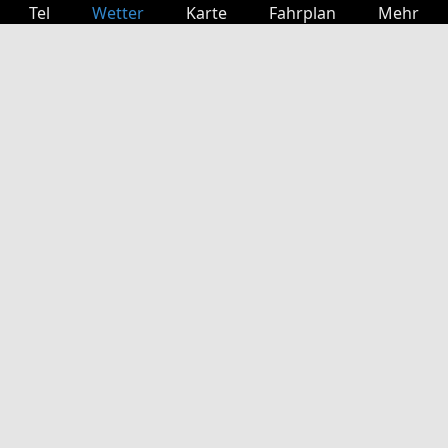
Tel
Wetter
Karte
Fahrplan
Mehr
Anmelden
Dienste
Abfahrtstabelle
Freizeit
TV-Programm
Kinoprogramm
Websuche
App