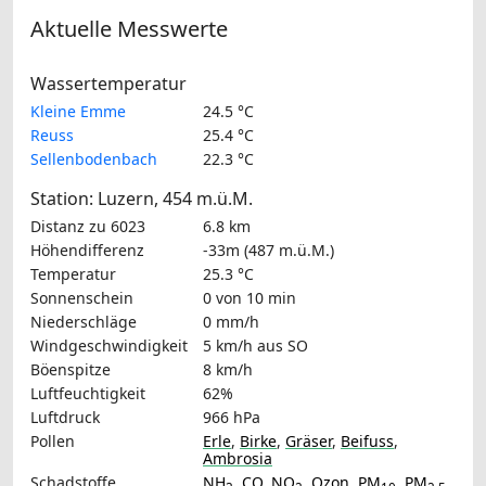
Aktuelle Messwerte
Wassertemperatur
Kleine Emme
24.5 °C
Reuss
25.4 °C
Sellenbodenbach
22.3 °C
Station: Luzern, 454 m.ü.M.
Distanz zu 6023
6.8 km
Höhendifferenz
-33m (487 m.ü.M.)
Temperatur
25.3 °C
Sonnenschein
0 von 10 min
Niederschläge
0 mm/h
Windgeschwindigkeit
5 km/h
aus SO
Böenspitze
8 km/h
Luftfeuchtigkeit
62%
Luftdruck
966 hPa
Pollen
Erle
,
Birke
,
Gräser
,
Beifuss
,
Ambrosia
Schadstoffe
NH
,
CO
,
NO
,
Ozon
,
PM
,
PM
,