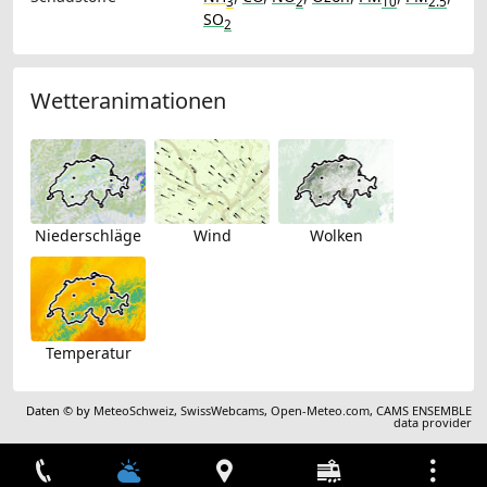
3
2
10
2.5
SO
2
Wetteranimationen
Niederschläge
Wind
Wolken
Temperatur
Daten © by
MeteoSchweiz
,
SwissWebcams
,
Open-Meteo.com
,
CAMS ENSEMBLE
data provider