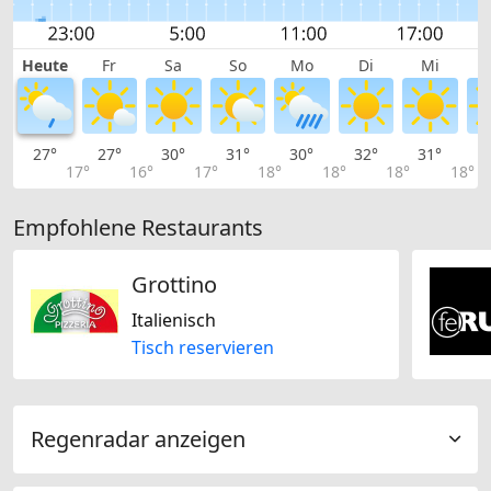
Heute
Fr
Sa
So
Mo
Di
Mi
27°
27°
30°
31°
30°
32°
31°
3
17°
16°
17°
18°
18°
18°
18°
Empfohlene Restaurants
Grottino
Italienisch
Tisch reservieren
Regenradar anzeigen