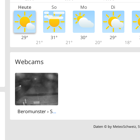
Heute
So
Mo
Di
29°
31°
30°
29°
21°
21°
20°
18°
Webcams
Beromunster › South
Daten © by
MeteoSchweiz
,
S