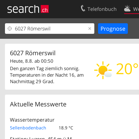
Telefonbuch
We
Ihr Eintrag
Kontakt
Kundencenter Geschäftskunden
Nutzungsbed
Impressum
Datenschutze
6027 Römerswil
Heute, 8.8. ab 00:50
20°
Den ganzen Tag ziemlich sonnig.
Temperaturen in der Nacht 16, am
Nachmittag 29 Grad.
Aktuelle Messwerte
Wassertemperatur
Sellenbodenbach
18.9 °C