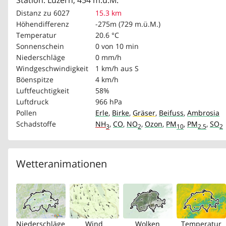
Station: Luzern, 454 m.ü.M.
Distanz zu 6027
15.3 km
Höhendifferenz
-275m (729 m.ü.M.)
Temperatur
20.6 °C
Sonnenschein
0 von 10 min
Niederschläge
0 mm/h
Windgeschwindigkeit
1 km/h
aus S
Böenspitze
4 km/h
Luftfeuchtigkeit
58%
Luftdruck
966 hPa
Pollen
Erle
,
Birke
,
Gräser
,
Beifuss
,
Ambrosia
Schadstoffe
NH
,
CO
,
NO
,
Ozon
,
PM
,
PM
,
SO
3
2
10
2.5
2
Wetteranimationen
Niederschläge
Wind
Wolken
Temperatur