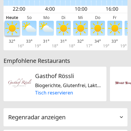
Heute
So
Mo
Di
Mi
Do
Fr
32°
33°
31°
31°
32°
34°
33°
3
16°
19°
18°
18°
17°
19°
19°
Empfohlene Restaurants
Gasthof Rössli
Biogerichte, Glutenfrei, Laktosefrei, Nussfrei, Sojafrei, Europäisch, Französisch, Deutsch, Mitteleuropäisch, Mediterran, Regional, Saisonal, Schweizerisch
Tisch reservieren
Regenradar anzeigen