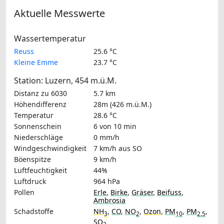
Aktuelle Messwerte
Wassertemperatur
Reuss
25.6 °C
Kleine Emme
23.7 °C
Station: Luzern, 454 m.ü.M.
Distanz zu 6030
5.7 km
Höhendifferenz
28m (426 m.ü.M.)
Temperatur
28.6 °C
Sonnenschein
6 von 10 min
Niederschläge
0 mm/h
Windgeschwindigkeit
7 km/h
aus SO
Böenspitze
9 km/h
Luftfeuchtigkeit
44%
Luftdruck
964 hPa
Pollen
Erle
,
Birke
,
Gräser
,
Beifuss
,
Ambrosia
Schadstoffe
NH
,
CO
,
NO
,
Ozon
,
PM
,
PM
,
3
2
10
2.5
SO