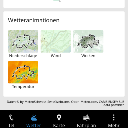
2
Wetteranimationen
Niederschläge
Wind
Wolken
Temperatur
Daten © by
MeteoSchweiz
,
SwissWebcams
,
Open-Meteo.com
,
CAMS ENSEMBLE
data provider
Tel
Wetter
Karte
Fahrplan
Mehr