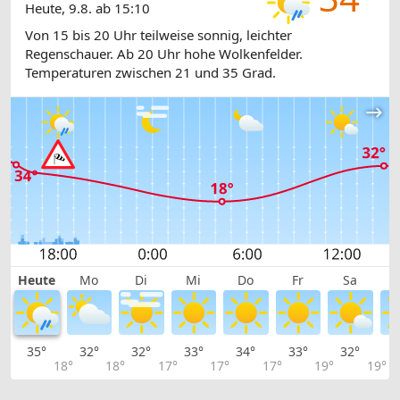
Heute, 9.8. ab 15:10
Von 15 bis 20 Uhr teilweise sonnig, leichter
Regenschauer. Ab 20 Uhr hohe Wolkenfelder.
Temperaturen zwischen 21 und 35 Grad.
Heute
Mo
Di
Mi
Do
Fr
Sa
35°
32°
32°
33°
34°
33°
32°
2
18°
18°
17°
17°
17°
19°
19°