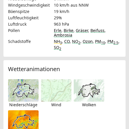
Windgeschwindigkeit
10 km/h
aus NNW
Böenspitze
19 km/h
Luftfeuchtigkeit
29%
Luftdruck
963 hPa
Pollen
Erle
,
Birke
,
Gräser
,
Beifuss
,
Ambrosia
Schadstoffe
NH
,
CO
,
NO
,
Ozon
,
PM
,
PM
,
3
2
10
2.5
SO
2
Wetteranimationen
Niederschläge
Wind
Wolken