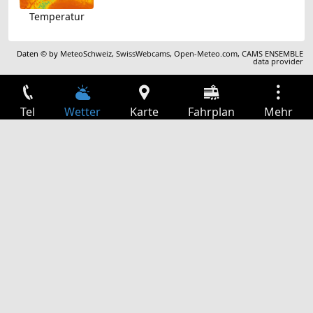
Temperatur
Daten © by
MeteoSchweiz
,
SwissWebcams
,
Open-Meteo.com
,
CAMS ENSEMBLE
data provider
Tel
Wetter
Karte
Fahrplan
Mehr
Anmelden
Dienste
Abfahrtstabelle
Freizeit
TV-Programm
Kinoprogramm