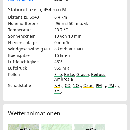
Station: Luzern, 454 m.ü.M.
Distanz zu 6043
6.4 km
Höhendifferenz
-96m (550 m.ü.M.)
Temperatur
28.7 °C
Sonnenschein
10 von 10 min
Niederschläge
0 mm/h
Windgeschwindigkeit
8 km/h
aus NO
Böenspitze
16 km/h
Luftfeuchtigkeit
46%
Luftdruck
965 hPa
Pollen
Erle
,
Birke
,
Gräser
,
Beifuss
,
Ambrosia
Schadstoffe
NH
,
CO
,
NO
,
Ozon
,
PM
,
PM
,
3
2
10
2.5
SO
2
Wetteranimationen