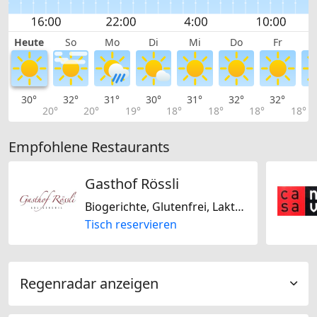
Heute
So
Mo
Di
Mi
Do
Fr
30°
32°
31°
30°
31°
32°
32°
3
20°
20°
19°
18°
18°
18°
18°
Empfohlene Restaurants
Gasthof Rössli
Biogerichte, Glutenfrei, Laktosefrei, Nussfrei, Sojafrei, Europäisch, Französisch, Deutsch, Mitteleuropäisch, Mediterran, Regional, Saisonal, Schweizerisch
Tisch reservieren
Regenradar anzeigen