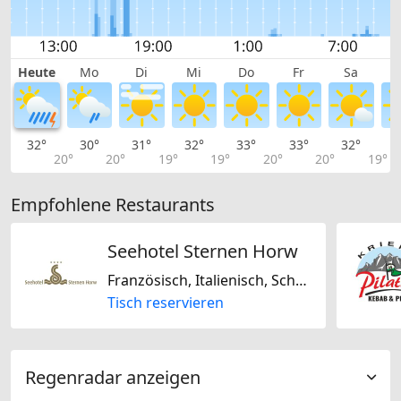
Heute
Mo
Di
Mi
Do
Fr
Sa
32°
30°
31°
32°
33°
33°
32°
2
20°
20°
19°
19°
20°
20°
19°
Empfohlene Restaurants
Seehotel Sternen Horw
Französisch, Italienisch, Schweizerisch
Tisch reservieren
Regenradar anzeigen