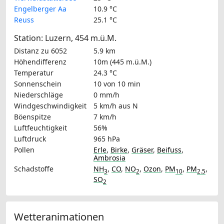
Engelberger Aa
10.9 °C
Reuss
25.1 °C
Station: Luzern, 454 m.ü.M.
Distanz zu 6052
5.9 km
Höhendifferenz
10m (445 m.ü.M.)
Temperatur
24.3 °C
Sonnenschein
10 von 10 min
Niederschläge
0 mm/h
Windgeschwindigkeit
5 km/h
aus N
Böenspitze
7 km/h
Luftfeuchtigkeit
56%
Luftdruck
965 hPa
Pollen
Erle
,
Birke
,
Gräser
,
Beifuss
,
Ambrosia
Schadstoffe
NH
,
CO
,
NO
,
Ozon
,
PM
,
PM
,
3
2
10
2.5
SO
2
Wetteranimationen