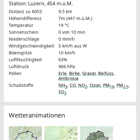
Station: Luzern, 454 m.ü.M.
Distanz zu 6053
9.5 km
Höhendifferenz
7m (447 m.ü.M.)
Temperatur
19 °C
Sonnenschein
0 von 10 min
Niederschläge
0 mm/h
Windgeschwindigkeit
5 km/h
aus W
Böenspitze
10 km/h
Luftfeuchtigkeit
63%
Luftdruck
966 hPa
Pollen
Erle
,
Birke
,
Gräser
,
Beifuss
,
Ambrosia
Schadstoffe
NH
,
CO
,
NO
,
Ozon
,
PM
,
PM
,
3
2
10
2.5
SO
2
Wetteranimationen