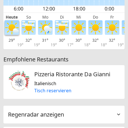
Heute
So
Mo
Di
Mi
Do
Fr
29°
32°
31°
30°
30°
32°
32°
3
19°
19°
19°
17°
18°
18°
19°
Empfohlene Restaurants
Pizzeria Ristorante Da Gianni
Italienisch
Tisch reservieren
Regenradar anzeigen