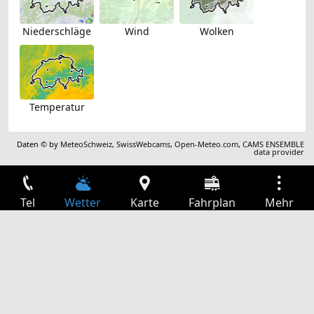
Niederschläge
Wind
Wolken
Temperatur
Daten © by
MeteoSchweiz
,
SwissWebcams
,
Open-Meteo.com
,
CAMS ENSEMBLE
data provider
Tel
Wetter
Karte
Fahrplan
Mehr
Anmelden
Dienste
Abfahrtstabelle