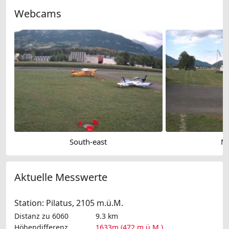
Webcams
South-east
No
Aktuelle Messwerte
Station: Pilatus, 2105 m.ü.M.
Distanz zu 6060
9.3 km
Höhendifferenz
1633m (472 m.ü.M.)