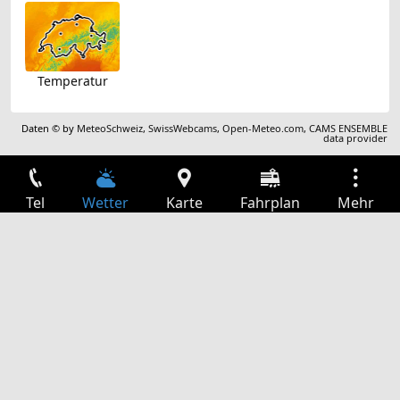
Temperatur
Daten © by
MeteoSchweiz
,
SwissWebcams
,
Open-Meteo.com
,
CAMS ENSEMBLE
data provider
Tel
Wetter
Karte
Fahrplan
Mehr
Anmelden
Dienste
Abfahrtstabelle
Freizeit