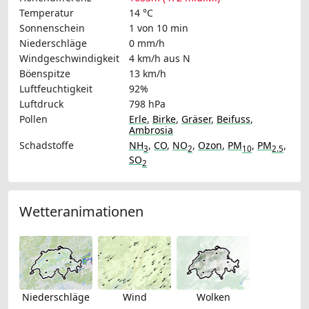
Temperatur
14 °C
Sonnenschein
1 von 10 min
Niederschläge
0 mm/h
Windgeschwindigkeit
4 km/h
aus N
Böenspitze
13 km/h
Luftfeuchtigkeit
92%
Luftdruck
798 hPa
Pollen
Erle
,
Birke
,
Gräser
,
Beifuss
,
Ambrosia
Schadstoffe
NH
,
CO
,
NO
,
Ozon
,
PM
,
PM
,
3
2
10
2.5
SO
2
Wetteranimationen
Niederschläge
Wind
Wolken