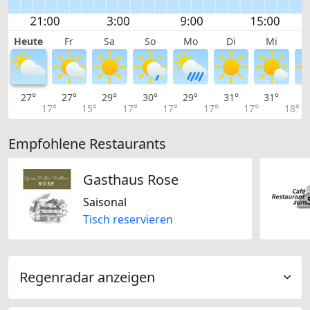
Heute
Fr
Sa
So
Mo
Di
Mi
27°
27°
29°
30°
29°
31°
31°
3
17°
15°
17°
17°
17°
17°
18°
Empfohlene Restaurants
Gasthaus Rose
Saisonal
Tisch reservieren
Regenradar anzeigen