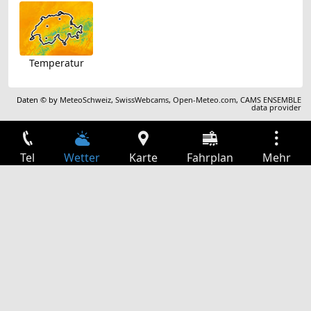
Temperatur
Daten © by
MeteoSchweiz
,
SwissWebcams
,
Open-Meteo.com
,
CAMS ENSEMBLE
data provider
Tel
Wetter
Karte
Fahrplan
Mehr
Anmelden
Dienste
Abfahrtstabelle
Freizeit