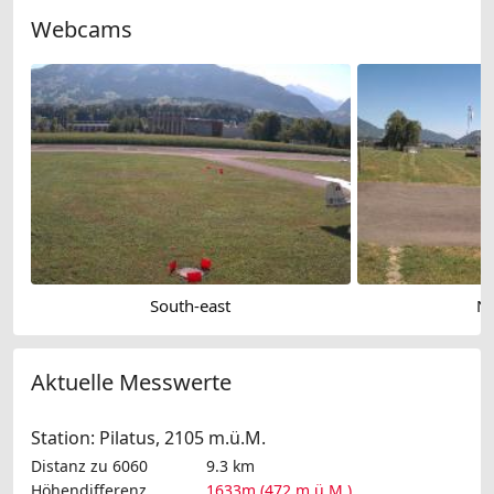
Webcams
South-east
No
Aktuelle Messwerte
Station: Pilatus, 2105 m.ü.M.
Distanz zu 6060
9.3 km
Höhendifferenz
1633m (472 m.ü.M.)