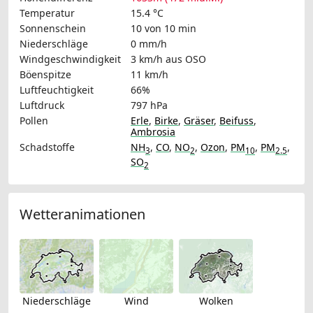
Temperatur
15.4 °C
Sonnenschein
10 von 10 min
Niederschläge
0 mm/h
Windgeschwindigkeit
3 km/h
aus OSO
Böenspitze
11 km/h
Luftfeuchtigkeit
66%
Luftdruck
797 hPa
Pollen
Erle
,
Birke
,
Gräser
,
Beifuss
,
Ambrosia
Schadstoffe
NH
,
CO
,
NO
,
Ozon
,
PM
,
PM
,
3
2
10
2.5
SO
2
Wetteranimationen
Niederschläge
Wind
Wolken