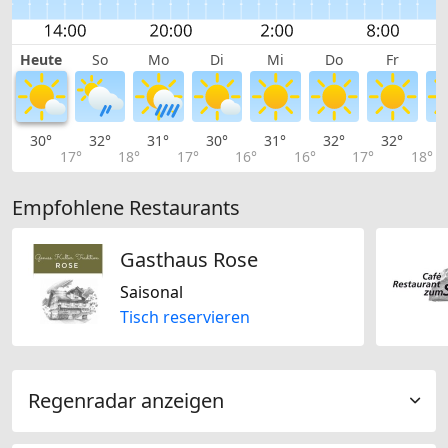
Heute
So
Mo
Di
Mi
Do
Fr
30°
32°
31°
30°
31°
32°
32°
3
17°
18°
17°
16°
16°
17°
18°
Empfohlene Restaurants
Gasthaus Rose
Saisonal
Tisch reservieren
Regenradar anzeigen