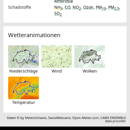
Ambrosia
Schadstoffe
NH
,
CO
,
NO
,
Ozon
,
PM
,
PM
,
3
2
10
2.5
SO
2
Wetteranimationen
Niederschläge
Wind
Wolken
Temperatur
Daten © by
MeteoSchweiz
,
SwissWebcams
,
Open-Meteo.com
,
CAMS ENSEMBLE
data provider