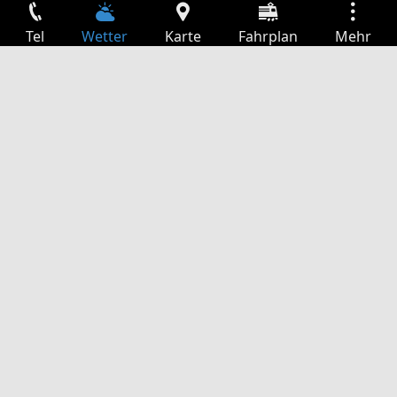
Tel
Wetter
Karte
Fahrplan
Mehr
Anmelden
Dienste
Abfahrtstabelle
Freizeit
TV-Programm
Kinoprogramm
Websuche
App