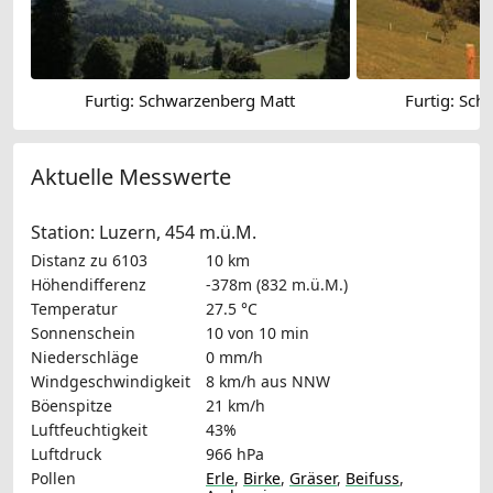
Furtig: Schwarzenberg Matt
Furtig: Sc
Aktuelle Messwerte
Station: Luzern, 454 m.ü.M.
Distanz zu 6103
10 km
Höhendifferenz
-378m (832 m.ü.M.)
Temperatur
27.5 °C
Sonnenschein
10 von 10 min
Niederschläge
0 mm/h
Windgeschwindigkeit
8 km/h
aus NNW
Böenspitze
21 km/h
Luftfeuchtigkeit
43%
Luftdruck
966 hPa
Pollen
Erle
,
Birke
,
Gräser
,
Beifuss
,