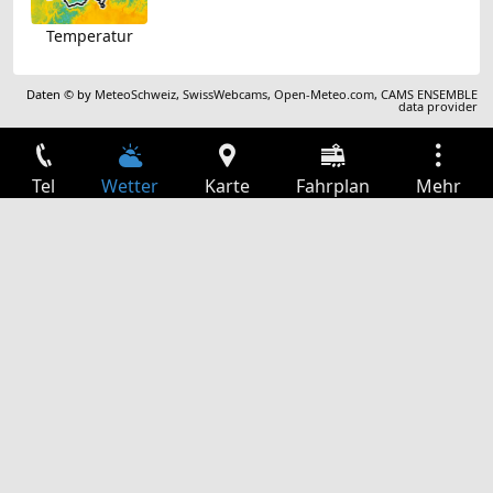
Temperatur
Daten © by
MeteoSchweiz
,
SwissWebcams
,
Open-Meteo.com
,
CAMS ENSEMBLE
data provider
Tel
Wetter
Karte
Fahrplan
Mehr
Anmelden
Dienste
Abfahrtstabelle
Freizeit
TV-Programm
Kinoprogramm