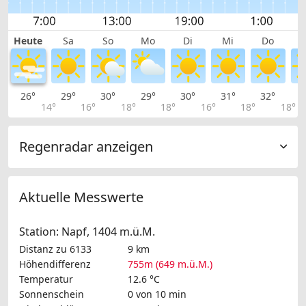
Heute
Sa
So
Mo
Di
Mi
Do
26°
29°
30°
29°
30°
31°
32°
3
14°
16°
18°
18°
16°
18°
18°
Regenradar anzeigen
Aktuelle Messwerte
Station: Napf, 1404 m.ü.M.
Distanz zu 6133
9 km
Höhendifferenz
755m (649 m.ü.M.)
Temperatur
12.6 °C
Sonnenschein
0 von 10 min