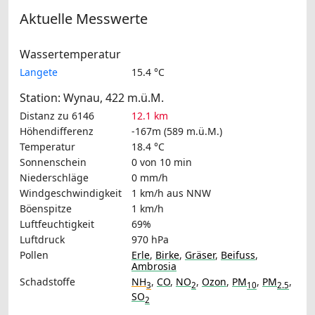
Aktuelle Messwerte
Wassertemperatur
Langete
15.4 °C
Station: Wynau, 422 m.ü.M.
Distanz zu 6146
12.1 km
Höhendifferenz
-167m (589 m.ü.M.)
Temperatur
18.4 °C
Sonnenschein
0 von 10 min
Niederschläge
0 mm/h
Windgeschwindigkeit
1 km/h
aus NNW
Böenspitze
1 km/h
Luftfeuchtigkeit
69%
Luftdruck
970 hPa
Pollen
Erle
,
Birke
,
Gräser
,
Beifuss
,
Ambrosia
Schadstoffe
NH
,
CO
,
NO
,
Ozon
,
PM
,
PM
,
3
2
10
2.5
SO
2