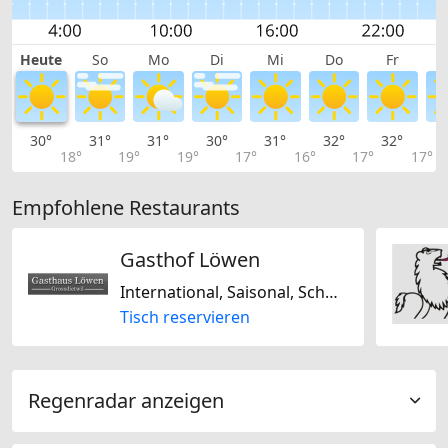
Heute
So
Mo
Di
Mi
Do
Fr
30°
31°
31°
30°
31°
32°
32°
3
18°
19°
19°
17°
16°
17°
17°
Empfohlene Restaurants
Gasthof Löwen
International, Saisonal, Schweizerisch, Europäisch, Mitteleuropäisch
Tisch reservieren
Regenradar anzeigen