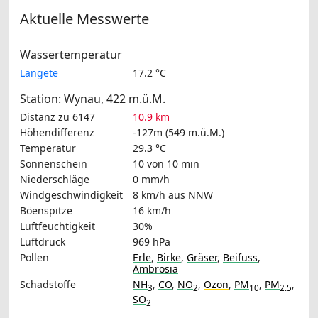
Aktuelle Messwerte
Wassertemperatur
Langete
17.2 °C
Station: Wynau, 422 m.ü.M.
Distanz zu 6147
10.9 km
Höhendifferenz
-127m (549 m.ü.M.)
Temperatur
29.3 °C
Sonnenschein
10 von 10 min
Niederschläge
0 mm/h
Windgeschwindigkeit
8 km/h
aus NNW
Böenspitze
16 km/h
Luftfeuchtigkeit
30%
Luftdruck
969 hPa
Pollen
Erle
,
Birke
,
Gräser
,
Beifuss
,
Ambrosia
Schadstoffe
NH
,
CO
,
NO
,
Ozon
,
PM
,
PM
,
3
2
10
2.5
SO
2