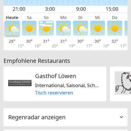
Heute
Sa
So
Mo
Di
Mi
Do
28°
30°
31°
31°
30°
30°
32°
3
15°
18°
20°
19°
17°
16°
17°
Empfohlene Restaurants
Gasthof Löwen
International, Saisonal, Schweizerisch, Europäisch, Mitteleuropäisch
Tisch reservieren
Regenradar anzeigen