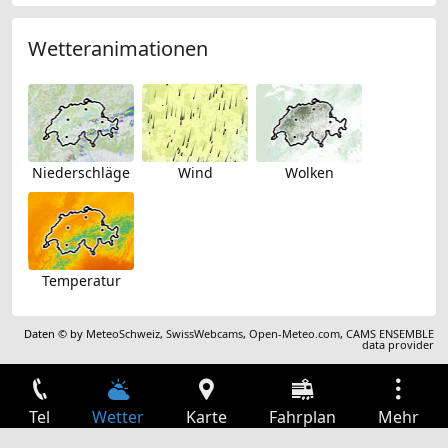
Wetteranimationen
Niederschläge
Wind
Wolken
Temperatur
Daten © by
MeteoSchweiz
,
SwissWebcams
,
Open-Meteo.com
,
CAMS ENSEMBLE
data provider
Tel
Wetter
Karte
Fahrplan
Mehr