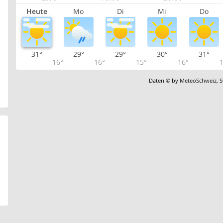
Heute
Mo
Di
Mi
Do
31°
29°
29°
30°
31°
16°
16°
15°
16°
1
Daten © by
MeteoSchweiz
,
S