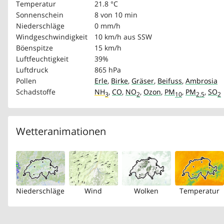
Temperatur
21.8 °C
Sonnenschein
8 von 10 min
Niederschläge
0 mm/h
Windgeschwindigkeit
10 km/h
aus SSW
Böenspitze
15 km/h
Luftfeuchtigkeit
39%
Luftdruck
865 hPa
Pollen
Erle
,
Birke
,
Gräser
,
Beifuss
,
Ambrosia
Schadstoffe
NH
,
CO
,
NO
,
Ozon
,
PM
,
PM
,
SO
3
2
10
2.5
2
Wetteranimationen
Niederschläge
Wind
Wolken
Temperatur