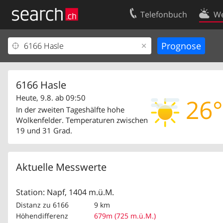
Telefonbuch
We
Ihr Eintrag
Kontakt
Kundencenter Geschäftskunden
Nutzungsbed
Impressum
Datenschutze
6166 Hasle
Heute, 9.8. ab 09:50
26°
In der zweiten Tageshälfte hohe
Wolkenfelder. Temperaturen zwischen
19 und 31 Grad.
Aktuelle Messwerte
Station: Napf, 1404 m.ü.M.
Distanz zu 6166
9 km
Höhendifferenz
679m (725 m.ü.M.)