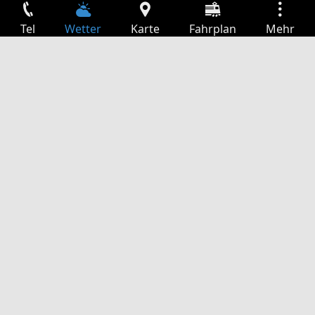
Tel
Wetter
Karte
Fahrplan
Mehr
Anmelden
Dienste
Abfahrtstabelle
Freizeit
TV-Programm
Kinoprogramm
Websuche
App