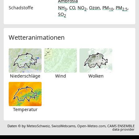
Ambrosia
Schadstoffe
NH
,
CO
,
NO
,
Ozon
,
PM
,
PM
,
3
2
10
2.5
SO
2
Wetteranimationen
Niederschläge
Wind
Wolken
Temperatur
Daten © by
MeteoSchweiz
,
SwissWebcams
,
Open-Meteo.com
,
CAMS ENSEMBLE
data provider