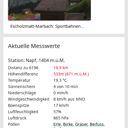
Escholzmatt-Marbach: Sportbahnen Marbachegg
Aktuelle Messwerte
Station: Napf, 1404 m.ü.M.
Distanz zu 6196
16.9 km
Höhendifferenz
533m (871 m.ü.M.)
Temperatur
19.3 °C
Sonnenschein
4 von 10 min
Niederschläge
0 mm/h
Windgeschwindigkeit
8 km/h
aus NNO
Böenspitze
17 km/h
Luftfeuchtigkeit
57%
Luftdruck
865 hPa
Pollen
Erle
,
Birke
,
Gräser
,
Beifuss
,