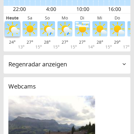
Heute
Sa
So
Mo
Di
Mi
Do
24°
27°
28°
27°
27°
28°
29°
2
13°
15°
15°
15°
14°
15°
17°
Regenradar anzeigen
Webcams