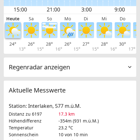
Heute
Sa
So
Mo
Di
Mi
Do
24°
26°
28°
26°
27°
28°
30°
2
13°
15°
16°
15°
15°
16°
17°
Regenradar anzeigen
Aktuelle Messwerte
Station: Interlaken, 577 m.ü.M.
Distanz zu 6197
17.3 km
Höhendifferenz
-354m (931 m.ü.M.)
Temperatur
23.2 °C
Sonnenschein
10 von 10 min