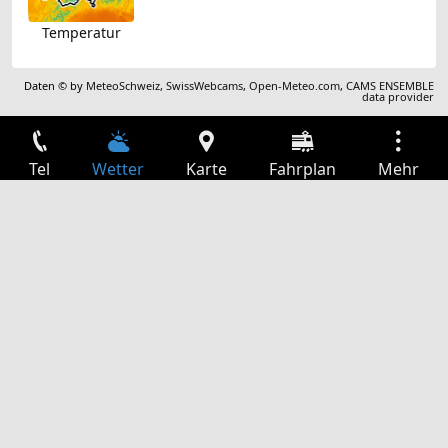
Temperatur
Daten © by
MeteoSchweiz
,
SwissWebcams
,
Open-Meteo.com
,
CAMS ENSEMBLE
data provider
Tel
Wetter
Karte
Fahrplan
Mehr
Anmelden
Dienste
Abfahrtstabelle
Freizeit
TV-Programm
Kinoprogramm