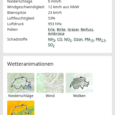
Niederschläge
0 mm/h
Windgeschwindigkeit
12 km/h
aus NNW
Böenspitze
23 km/h
Luftfeuchtigkeit
53%
Luftdruck
953 hPa
Pollen
Erle
,
Birke
,
Gräser
,
Beifuss
,
Ambrosia
Schadstoffe
NH
,
CO
,
NO
,
Ozon
,
PM
,
PM
,
3
2
10
2.5
SO
2
Wetteranimationen
Niederschläge
Wind
Wolken