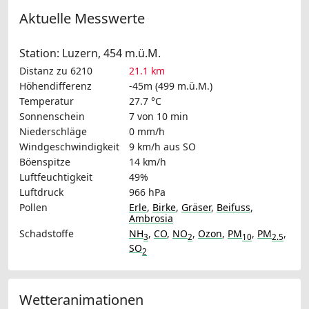
Aktuelle Messwerte
Station: Luzern, 454 m.ü.M.
Distanz zu 6210
21.1 km
Höhendifferenz
-45m (499 m.ü.M.)
Temperatur
27.7 °C
Sonnenschein
7 von 10 min
Niederschläge
0 mm/h
Windgeschwindigkeit
9 km/h
aus SO
Böenspitze
14 km/h
Luftfeuchtigkeit
49%
Luftdruck
966 hPa
Pollen
Erle
,
Birke
,
Gräser
,
Beifuss
,
Ambrosia
Schadstoffe
NH
,
CO
,
NO
,
Ozon
,
PM
,
PM
,
3
2
10
2.5
SO
2
Wetteranimationen