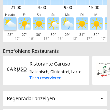
Heute
Fr
Sa
So
Mo
Di
Mi
28°
27°
30°
30°
29°
31°
32°
3
17°
16°
18°
18°
18°
17°
17°
Empfohlene Restaurants
Ristorante Caruso
Italienisch, Glutenfrei, Laktosefrei
Tisch reservieren
Regenradar anzeigen