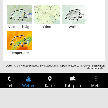
Niederschläge
Wind
Wolken
Temperatur
Daten © by
MeteoSchweiz
,
SwissWebcams
,
Open-Meteo.com
,
CAMS ENSEMBLE
data provider
Tel
Wetter
Karte
Fahrplan
Mehr
Anmelden