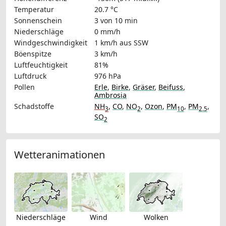
Temperatur
20.7 °C
Sonnenschein
3 von 10 min
Niederschläge
0 mm/h
Windgeschwindigkeit
1 km/h
aus SSW
Böenspitze
3 km/h
Luftfeuchtigkeit
81%
Luftdruck
976 hPa
Pollen
Erle
,
Birke
,
Gräser
,
Beifuss
,
Ambrosia
Schadstoffe
NH
,
CO
,
NO
,
Ozon
,
PM
,
PM
,
3
2
10
2.5
SO
2
Wetteranimationen
Niederschläge
Wind
Wolken