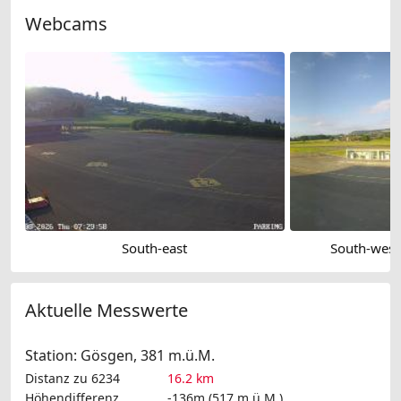
Webcams
South-east
South-west:
Aktuelle Messwerte
Station: Gösgen, 381 m.ü.M.
Distanz zu 6234
16.2 km
Höhendifferenz
-136m (517 m.ü.M.)