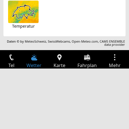
Temperatur
Daten © by
MeteoSchweiz
,
SwissWebcams
,
Open-Meteo.com
,
CAMS ENSEMBLE
data provider
Tel
Wetter
Karte
Fahrplan
Mehr
Anmelden
Dienste
Abfahrtstabelle
Freizeit