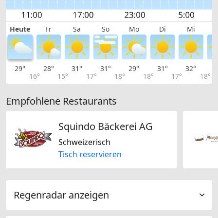
Heute
Fr
Sa
So
Mo
Di
Mi
29°
28°
31°
31°
29°
31°
32°
3
16°
15°
17°
18°
18°
17°
18°
Empfohlene Restaurants
Squindo Bäckerei AG
Schweizerisch
Tisch reservieren
Regenradar anzeigen