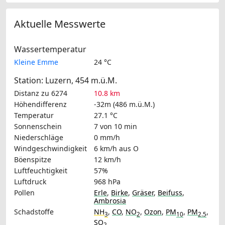
Aktuelle Messwerte
Wassertemperatur
Kleine Emme
24 °C
Station: Luzern, 454 m.ü.M.
Distanz zu 6274
10.8 km
Höhendifferenz
-32m (486 m.ü.M.)
Temperatur
27.1 °C
Sonnenschein
7 von 10 min
Niederschläge
0 mm/h
Windgeschwindigkeit
6 km/h
aus O
Böenspitze
12 km/h
Luftfeuchtigkeit
57%
Luftdruck
968 hPa
Pollen
Erle
,
Birke
,
Gräser
,
Beifuss
,
Ambrosia
Schadstoffe
NH
,
CO
,
NO
,
Ozon
,
PM
,
PM
,
3
2
10
2.5
SO
2