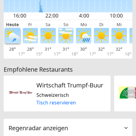
Heute
Fr
Sa
So
Mo
Di
Mi
28°
28°
31°
31°
30°
32°
32°
3
17°
15°
17°
18°
17°
17°
18°
Empfohlene Restaurants
Wirtschaft Trumpf-Buur
Schweizerisch
Tisch reservieren
Regenradar anzeigen