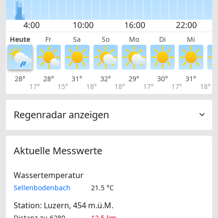
Heute
Fr
Sa
So
Mo
Di
Mi
28°
28°
31°
32°
29°
30°
31°
3
17°
15°
18°
18°
17°
17°
18°
Regenradar anzeigen
Aktuelle Messwerte
Wassertemperatur
Sellenbodenbach
21.5 °C
Station: Luzern, 454 m.ü.M.
Distanz zu 6280
12.5 km