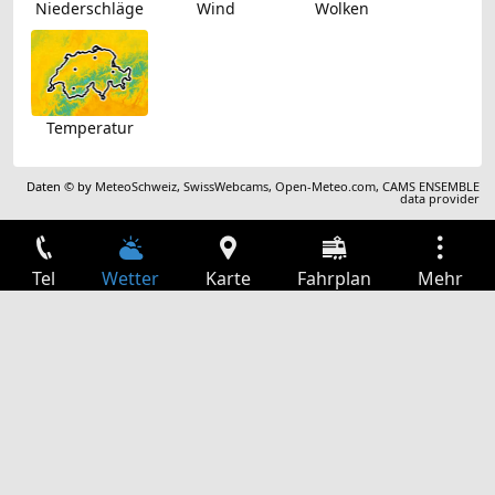
Niederschläge
Wind
Wolken
Temperatur
Daten © by
MeteoSchweiz
,
SwissWebcams
,
Open-Meteo.com
,
CAMS ENSEMBLE
data provider
Tel
Wetter
Karte
Fahrplan
Mehr
Anmelden
Dienste
Abfahrtstabelle
Freizeit