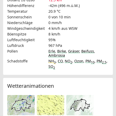
Höhendifferenz
-42m (496 m.ü.M.)
Temperatur
20.9 °C
Sonnenschein
0 von 10 min
Niederschläge
0 mm/h
Windgeschwindigkeit
4 km/h
aus WSW
Böenspitze
8 km/h
Luftfeuchtigkeit
95%
Luftdruck
967 hPa
Pollen
Erle
,
Birke
,
Gräser
,
Beifuss
,
Ambrosia
Schadstoffe
NH
,
CO
,
NO
,
Ozon
,
PM
,
PM
,
3
2
10
2.5
SO
2
Wetteranimationen