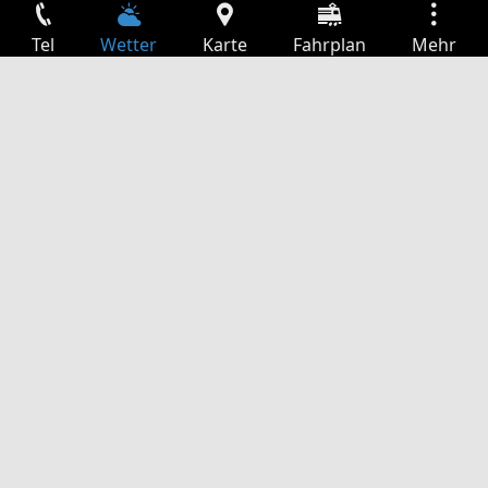
Tel
Wetter
Karte
Fahrplan
Mehr
Anmelden
Dienste
Abfahrtstabelle
Freizeit
TV-Programm
Kinoprogramm
Websuche
App