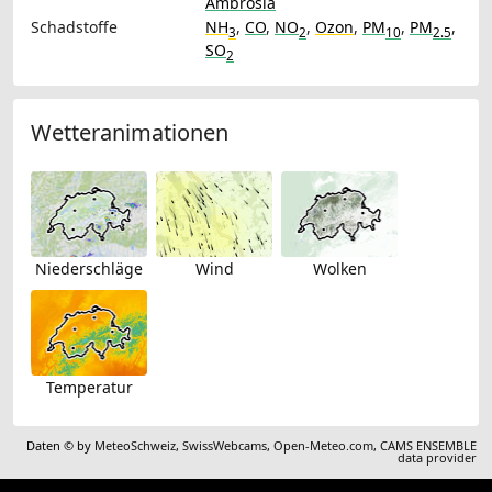
Ambrosia
Schadstoffe
NH
,
CO
,
NO
,
Ozon
,
PM
,
PM
,
3
2
10
2.5
SO
2
Wetteranimationen
Niederschläge
Wind
Wolken
Temperatur
Daten © by
MeteoSchweiz
,
SwissWebcams
,
Open-Meteo.com
,
CAMS ENSEMBLE
data provider