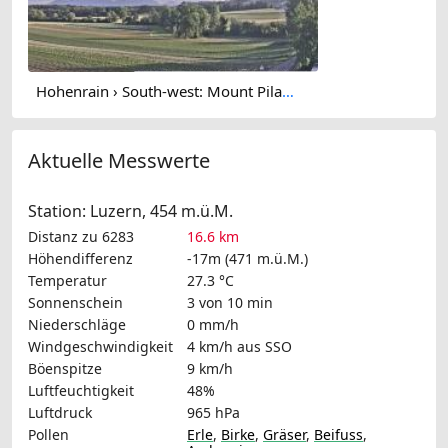
Hohenrain › South-west: Mount Pilatus
Aktuelle Messwerte
Station: Luzern, 454 m.ü.M.
Distanz zu 6283
16.6 km
Höhendifferenz
-17m (471 m.ü.M.)
Temperatur
27.3 °C
Sonnenschein
3 von 10 min
Niederschläge
0 mm/h
Windgeschwindigkeit
4 km/h
aus SSO
Böenspitze
9 km/h
Luftfeuchtigkeit
48%
Luftdruck
965 hPa
Pollen
Erle
,
Birke
,
Gräser
,
Beifuss
,