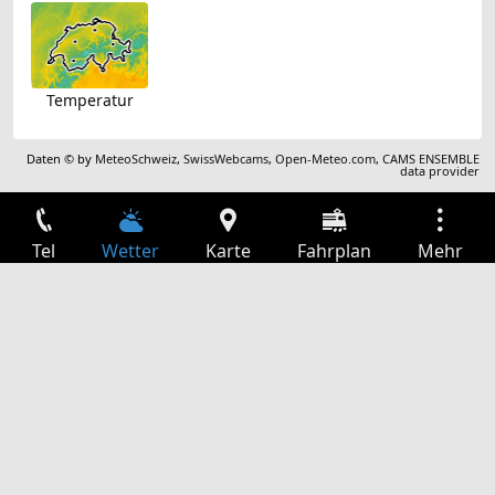
Temperatur
Daten © by
MeteoSchweiz
,
SwissWebcams
,
Open-Meteo.com
,
CAMS ENSEMBLE
data provider
Tel
Wetter
Karte
Fahrplan
Mehr
Anmelden
Dienste
Abfahrtstabelle
Freizeit