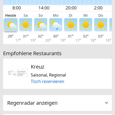
Heute
Sa
So
Mo
Di
Mi
Do
28°
31°
32°
30°
31°
32°
33°
3
17°
19°
20°
19°
17°
18°
18°
Empfohlene Restaurants
Kreuz
Saisonal, Regional
Tisch reservieren
Regenradar anzeigen