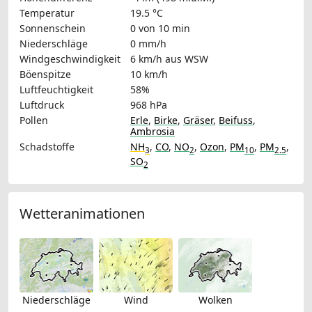
Temperatur
19.5 °C
Sonnenschein
0 von 10 min
Niederschläge
0 mm/h
Windgeschwindigkeit
6 km/h
aus WSW
Böenspitze
10 km/h
Luftfeuchtigkeit
58%
Luftdruck
968 hPa
Pollen
Erle
,
Birke
,
Gräser
,
Beifuss
,
Ambrosia
Schadstoffe
NH
,
CO
,
NO
,
Ozon
,
PM
,
PM
,
3
2
10
2.5
SO
2
Wetteranimationen
Niederschläge
Wind
Wolken