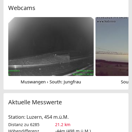
Webcams
Muswangen › South: Jungfrau
South
Aktuelle Messwerte
Station: Luzern, 454 m.ü.M.
Distanz zu 6285
21.2 km
Höhendifferenz
-44m (498 m.ü.M.)