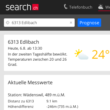
Telefonbuch
We
Ihr Eintrag
Kontakt
Kundencenter Geschäftskunden
Nutzungsbed
Impressum
Datenschutze
6313 Edlibach
Heute, 6.8. ab 13:30
24°
In der zweiten Tageshälfte bewölkt.
Temperaturen zwischen 20 und 26
Grad.
Aktuelle Messwerte
Station: Wädenswil, 489 m.ü.M.
Distanz zu 6313
9.1 km
Höhendifferenz
-246m (735 m.ü.M.)