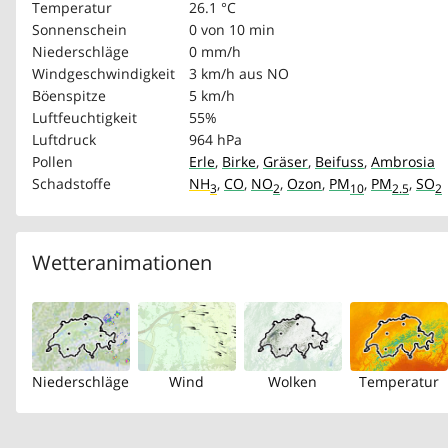
Temperatur
26.1 °C
Sonnenschein
0 von 10 min
Niederschläge
0 mm/h
Windgeschwindigkeit
3 km/h
aus NO
Böenspitze
5 km/h
Luftfeuchtigkeit
55%
Luftdruck
964 hPa
Pollen
Erle
,
Birke
,
Gräser
,
Beifuss
,
Ambrosia
Schadstoffe
NH
,
CO
,
NO
,
Ozon
,
PM
,
PM
,
SO
3
2
10
2.5
2
Wetteranimationen
Niederschläge
Wind
Wolken
Temperatur