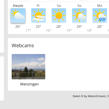
Heute
Fr
Sa
So
Mo
26°
25°
28°
29°
28°
17°
16°
19°
18°
1
Webcams
Menzingen
Daten © by
MeteoSchweiz
,
S